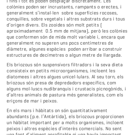
i fins i tot es poden desplaçar discretament. Les
colònies poden ser incrustants, rampants o erectes, i
generalment s’instal·len sobre superfícies rocoses,
conquilles, sobre vegetals i altres substrats durs i tous
d’origen divers. Els zooides són molt petits (
aproximadament 0.5 mm de mitjana), però les colònies
que conformen són de mida molt variable i, encara que
generalment no superen uns pocs centímetres de
diàmetre, algunes espècies poden arribar a construir
estructures de decímetres o algun metre de llargada.
Els briozous són suspensívors filtradors i la seva dieta
consisteix en petits microorganismes, incloent les
diatomees i altres algues unicel·lulars. Al seu torn, els
briozous són presa de depredadors específics, com
alguns mol·luscs nudibranquis i crustacis picnogònids, i
d’altres animals de pastura més generalistes, com els
eriçons de mar i peixos.
En els mars i hàbitats on són quantitativament
abundants (p.e. l’Antàrtida), els briozous proporcionen
un hàbitat important per a molts organismes, incloent
peixos i altres espècies d’interès comercials. No sent
una font d’aliment aprofitable ni una baula important