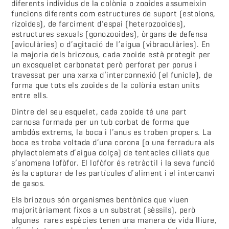
diferents individus de la colònia o zooides assumeixin
funcions diferents com estructures de suport (estolons,
rizoides), de farciment d'espai (heterozooides),
estructures sexuals (gonozooides), òrgans de defensa
(aviculàries) o d’agitació de l’aigua (vibraculàries). En
la majoria dels briozous, cada zooide està protegit per
un exosquelet carbonatat però perforat per porus i
travessat per una xarxa d‘interconnexió (el funicle), de
forma que tots els zooides de la colònia estan units
entre ells.
Dintre del seu esquelet, cada zooide té una part
carnosa formada per un tub corbat de forma que
ambdós extrems, la boca i l’anus es troben propers. La
boca es troba voltada d’una corona (o una ferradura als
phylactolemats d’aigua dolça) de tentacles ciliats que
s’anomena lofòfor. El lofòfor és retràctil i la seva funció
és la capturar de les partícules d’aliment i el intercanvi
de gasos.
Els briozous són organismes bentònics que viuen
majoritàriament fixos a un substrat (sèssils), però
algunes rares espècies tenen una manera de vida lliure,