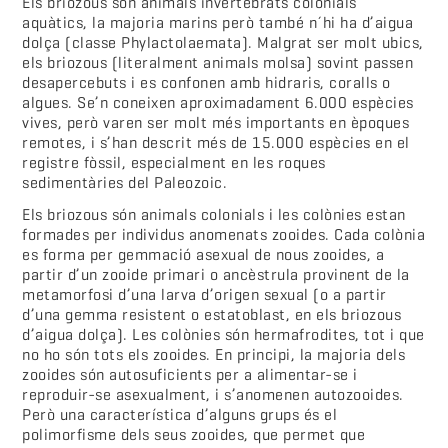
Els briozous són animals invertebrats colonials
aquàtics, la majoria marins però també n´hi ha d’aigua
dolça (classe Phylactolaemata). Malgrat ser molt ubics,
els briozous (literalment animals molsa) sovint passen
desapercebuts i es confonen amb hidraris, coralls o
algues. Se’n coneixen aproximadament 6.000 espècies
vives, però varen ser molt més importants en èpoques
remotes, i s’han descrit més de 15.000 espècies en el
registre fòssil, especialment en les roques
sedimentàries del Paleozoic.
Els briozous són animals colonials i les colònies estan
formades per individus anomenats zooides. Cada colònia
es forma per gemmació asexual de nous zooides, a
partir d’un zooide primari o ancèstrula provinent de la
metamorfosi d’una larva d’origen sexual (o a partir
d’una gemma resistent o estatoblast, en els briozous
d’aigua dolça). Les colònies són hermafrodites, tot i que
no ho són tots els zooides. En principi, la majoria dels
zooides són autosuficients per a alimentar-se i
reproduir-se asexualment, i s’anomenen autozooides.
Però una característica d’alguns grups és el
polimorfisme dels seus zooides, que permet que