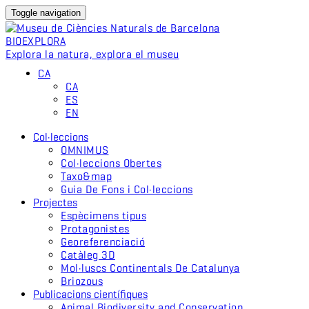
Toggle navigation
BIO
EXPLORA
Explora la natura, explora el museu
CA
CA
ES
EN
Col·leccions
OMNIMUS
Col·leccions Obertes
Taxo&map
Guia De Fons i Col·leccions
Projectes
Espècimens tipus
Protagonistes
Georeferenciació
Catàleg 3D
Mol·luscs Continentals De Catalunya
Briozous
Publicacions científiques
Animal Biodiversity and Conservation