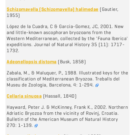
Schizomavella (Schizomavella) halimedae
(Gautier,
1955)
López de la Cuadra, C & Garcia-Gomez, JC, 2001. New
and little-known ascophoran bryozoans from the
Western Mediterranean, collected by the 'Fauna Iberica'
expeditions. Journal of Natural History 35 (11): 1717-
1732.
Adeonellopsis distoma
(Busk, 1858)
Zabala, M., & Maluquer, P., 1988. Illustrated keys for the
classification of Mediterranean Bryozoa. Treballs del
Museu de Zoologia, Barcelona, 4: 1-294.
Cellaria sinuosa
(Hassall, 1840)
Hayward, Peter J. & McKinney, Frank K., 2002. Northern
Adriatic Bryozoa from the vicinity of Rovinj, Croatia.
Bulletin of the American Museum of Natural History
270: 1-139.