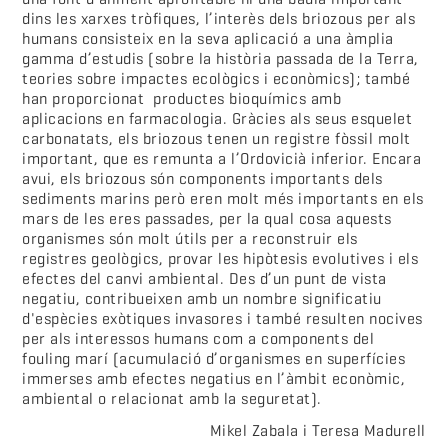
dins les xarxes tròfiques, l’interès dels briozous per als
humans consisteix en la seva aplicació a una àmplia
gamma d’estudis (sobre la història passada de la Terra,
teories sobre impactes ecològics i econòmics); també
han proporcionat productes bioquímics amb
aplicacions en farmacologia. Gràcies als seus esquelet
carbonatats, els briozous tenen un registre fòssil molt
important, que es remunta a l’Ordovicià inferior. Encara
avui, els briozous són components importants dels
sediments marins però eren molt més importants en els
mars de les eres passades, per la qual cosa aquests
organismes són molt útils per a reconstruir els
registres geològics, provar les hipòtesis evolutives i els
efectes del canvi ambiental. Des d’un punt de vista
negatiu, contribueixen amb un nombre significatiu
d'espècies exòtiques invasores i també resulten nocives
per als interessos humans com a components del
fouling marí (acumulació d’organismes en superfícies
immerses amb efectes negatius en l’àmbit econòmic,
ambiental o relacionat amb la seguretat).
Mikel Zabala i Teresa Madurell