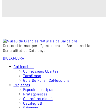
Consorci format per l'Ajuntament de Barcelona i la
Generalitat de Catalunya
BIO
EXPLORA
Col·leccions
Col·leccions Obertes
Taxo&map
Guia De Fons i Col·leccions
Projectes
Espècimens tipus
Protagonistes
Georeferenciació
Catàleg 3D
Briozous