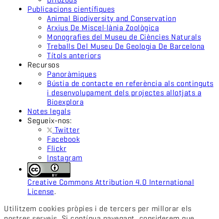
Publicacions científiques
Animal Biodiversity and Conservation
Arxius De Miscel·lània Zoològica
Monografies del Museu de Ciències Naturals
Treballs Del Museu De Geologia De Barcelona
Títols anteriors
Recursos
Panoràmiques
Bústia de contacte en referència als continguts
i desenvolupament dels projectes allotjats a
Bioexplora
Notes legals
Segueix-nos:
Twitter
Facebook
Flickr
Instagram
Creative Commons Attribution 4.0 International
License
.
Utilitzem cookies pròpies i de tercers per millorar els
nostres serveis. Si contínua navegant, considerem que