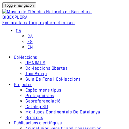
Toggle navigation
BIO
EXPLORA
Explora la natura, explora el museu
CA
CA
ES
EN
Col·leccions
OMNIMUS
Col·leccions Obertes
Taxo&map
Guia De Fons i Col·leccions
Projectes
Espècimens tipus
Protagonistes
Georeferenciació
Catàleg 3D
Mol·luscs Continentals De Catalunya
Briozous
Publicacions científiques
Animal Biodiversity and Conservation