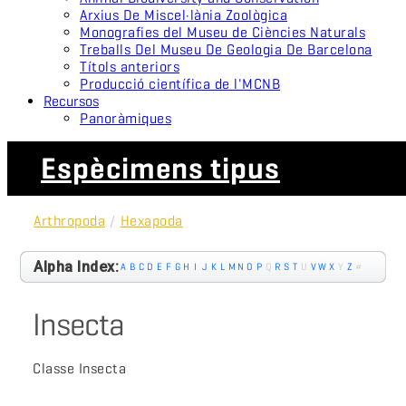
Arxius De Miscel·lània Zoològica
Monografies del Museu de Ciències Naturals
Treballs Del Museu De Geologia De Barcelona
Títols anteriors
Producció científica de l'MCNB
Recursos
Panoràmiques
Espècimens tipus
Arthropoda
/
Hexapoda
Alpha Index:
A
B
C
D
E
F
G
H
I
J
K
L
M
N
O
P
Q
R
S
T
U
V
W
X
Y
Z
#
Insecta
Classe Insecta