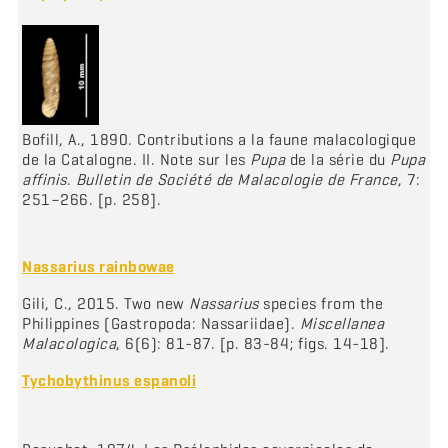
Bofill, A., 1890. Contributions a la faune malacologique
de la Catalogne. II. Note sur les
Pupa
de la série du
Pupa
affinis
.
Bulletin de Société de Malacologie de France
, 7:
251–266. [p. 258].
Nassarius rainbowae
Gili, C., 2015. Two new
Nassarius
species from the
Philippines (Gastropoda: Nassariidae).
Miscellanea
Malacologica
, 6(6): 81-87. [p. 83-84; figs. 14-18].
Tychobythinus espanoli