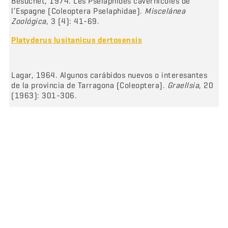
Besuchet, 1974. Les Psélaphides cavernicoles de
l’Espagne (Coleoptera Pselaphidae).
Miscelánea
Zoológica
, 3 (4): 41-69.
Platyderus lusitanicus dertosensis
Lagar, 1964. Algunos carábidos nuevos o interesantes
de la provincia de Tarragona (Coleoptera).
Graellsia
, 20
(1963): 301-306.