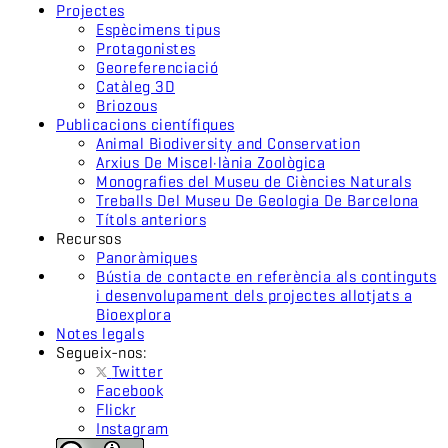
Projectes
Espècimens tipus
Protagonistes
Georeferenciació
Catàleg 3D
Briozous
Publicacions científiques
Animal Biodiversity and Conservation
Arxius De Miscel·lània Zoològica
Monografies del Museu de Ciències Naturals
Treballs Del Museu De Geologia De Barcelona
Títols anteriors
Recursos
Panoràmiques
Bústia de contacte en referència als continguts
i desenvolupament dels projectes allotjats a
Bioexplora
Notes legals
Segueix-nos:
Twitter
Facebook
Flickr
Instagram