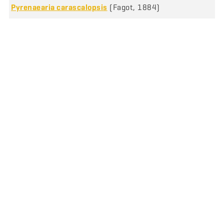
Pyrenaearia carascalopsis
(Fagot, 1884)