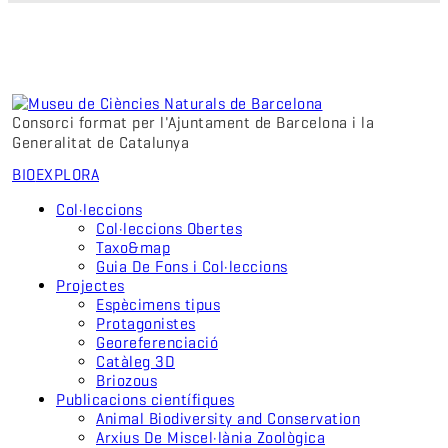
Consorci format per l'Ajuntament de Barcelona i la
Generalitat de Catalunya
BIO
EXPLORA
Col·leccions
Col·leccions Obertes
Taxo&map
Guia De Fons i Col·leccions
Projectes
Espècimens tipus
Protagonistes
Georeferenciació
Catàleg 3D
Briozous
Publicacions científiques
Animal Biodiversity and Conservation
Arxius De Miscel·lània Zoològica