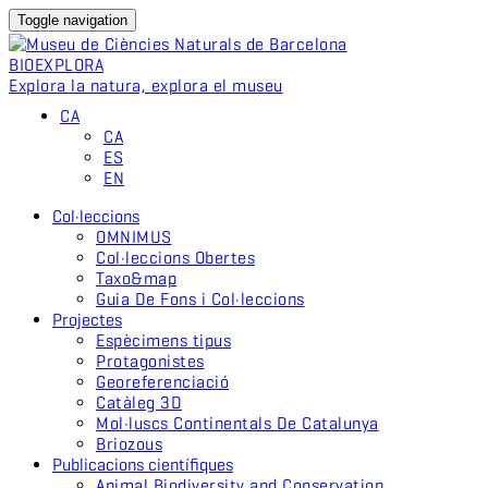
Toggle navigation
BIO
EXPLORA
Explora la natura, explora el museu
CA
CA
ES
EN
Col·leccions
OMNIMUS
Col·leccions Obertes
Taxo&map
Guia De Fons i Col·leccions
Projectes
Espècimens tipus
Protagonistes
Georeferenciació
Catàleg 3D
Mol·luscs Continentals De Catalunya
Briozous
Publicacions científiques
Animal Biodiversity and Conservation