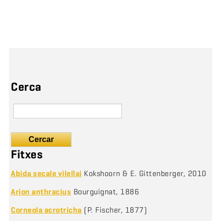
Cerca
Cercar
Fitxes
Abida secale vilellai
Kokshoorn & E. Gittenberger, 2010
Arion anthracius
Bourguignat, 1886
Corneola acrotricha
(P. Fischer, 1877)