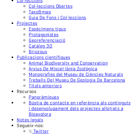
Col·leccions
Col·leccions Obertes
Taxo&map
Guia De Fons i Col·leccions
Projectes
Espècimens tipus
Protagonistes
Georeferenciació
Catàleg 3D
Briozous
Publicacions científiques
Animal Biodiversity and Conservation
Arxius De Miscel·lània Zoològica
Monografies del Museu de Ciències Naturals
Treballs Del Museu De Geologia De Barcelona
Títols anteriors
Recursos
Panoràmiques
Bústia de contacte en referència als continguts
i desenvolupament dels projectes allotjats a
Bioexplora
Notes legals
Segueix-nos:
Twitter