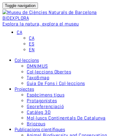
Toggle navigation
BIO
EXPLORA
Explora la natura, explora el museu
CA
CA
ES
EN
Col·leccions
OMNIMUS
Col·leccions Obertes
Taxo&map
Guia De Fons i Col·leccions
Projectes
Espècimens tipus
Protagonistes
Georeferenciació
Catàleg 3D
Mol·luscs Continentals De Catalunya
Briozous
Publicacions científiques
Animal Biodiversity and Conservation