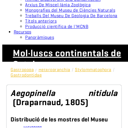
Arxius De Miscel·lània Zoològica
Monografies del Museu de Ciències Naturals
Treballs Del Museu De Geologia De Barcelona
Títols anteriors
Producció científica de l'MCNB
Recursos
Panoràmiques
Mol·luscs continentals de
Catalunya
Gastropoda
/
Heterobranchia
/
Stylommatophora
/
Gastrodontidae
Aegopinella nitidula
(Draparnaud, 1805)
Distribució de les mostres del Museu