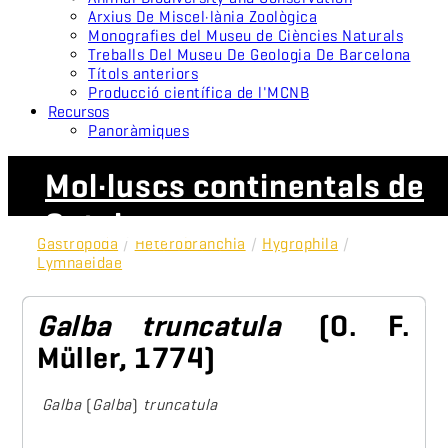
Arxius De Miscel·lània Zoològica
Monografies del Museu de Ciències Naturals
Treballs Del Museu De Geologia De Barcelona
Títols anteriors
Producció científica de l'MCNB
Recursos
Panoràmiques
Mol·luscs continentals de
Catalunya
Gastropoda
/
Heterobranchia
/
Hygrophila
/
Lymnaeidae
Galba truncatula
(O. F.
Müller, 1774)
Galba
(
Galba
)
truncatula