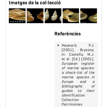
Imatges de la col·lecció
Referències
Hayward, P.J.
(2001). Bryozoa,
in: Costello, M.J.
et al. (Ed.) (2001).
European register
of marine species:
a check-list of the
marine species in
Europe and a
bibliography of
guides to their
identification
.
Collection
Patrimoines