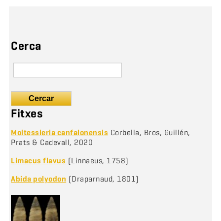
Cerca
Cercar
Fitxes
Moitessieria canfalonensis
Corbella, Bros, Guillén,
Prats & Cadevall, 2020
Limacus flavus
(Linnaeus, 1758)
Abida polyodon
(Draparnaud, 1801)