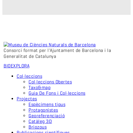
Consorci format per l'Ajuntament de Barcelona i la
Generalitat de Catalunya
BIO
EXPLORA
Col·leccions
Col·leccions Obertes
Taxo&map
Guia De Fons i Col·leccions
Projectes
Espècimens tipus
Protagonistes
Georeferenciació
Catàleg 3D
Briozous
Publicacions científiques