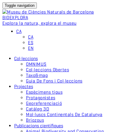
Toggle navigation
BIO
EXPLORA
Explora la natura, explora el museu
CA
CA
ES
EN
Col·leccions
OMNIMUS
Col·leccions Obertes
Taxo&map
Guia De Fons i Col·leccions
Projectes
Espècimens tipus
Protagonistes
Georeferenciació
Catàleg 3D
Mol·luscs Continentals De Catalunya
Briozous
Publicacions científiques
Animal Biodiversity and Conservation