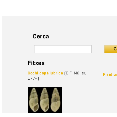
Cerca
C
Fitxes
Cochlicopa lubrica
(O.F. Müller,
Pisidi
1774)