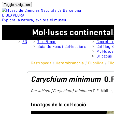
Toggle navigation
BIO
EXPLORA
Explora la natura, explora el museu
CA
Col·leccions
Projectes
Mol·luscs continenta
CA
OMNIMUS
Espècime
ES
Col·leccions Obertes
Protagoni
EN
Taxo&map
Georefere
Guia De Fons i Col·leccions
Catàleg 
Mol·luscs
Briozous
Gastropoda
/
Heterobranchia
/
Ellobiida
/
Ell
Carychium minimum
O.
Carychium (Carychium) minimum
O.F. Müller
Imatges de la col·lecció