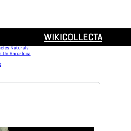
Recursos
WIKICOLLECTA
rvation
Panoràmiques
ca
cies Naturals
a De Barcelona
B