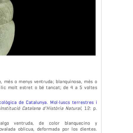
de, més o menys ventruda; blanquinosa, més o
ilic molt estret o bé tancat; de 4 a 5 voltes
ològica de Catalunya. Mol·luscs terrestres i
 Institució Catalana d'Història Natural
, 12: p.
algo ventruda, de color blanquecino y
 ovalada oblicua, deformada por los dientes.