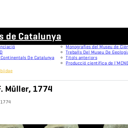
Publicacions científiques
ls de Catalunya
ns tipus
Animal Biodiversity and Conse
stes
Arxius De Miscel·lània Zoològi
nciació
Monografies del Museu de Cièn
3D
Treballs Del Museu De Geologi
 Continentals De Catalunya
Títols anteriors
Producció científica de l'MCN
obiidae
F. Müller, 1774
, 1774