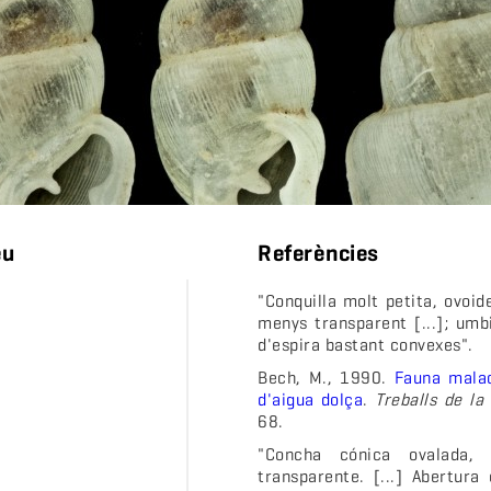
eu
Referències
"Conquilla molt petita, ovoi
menys transparent [...]; umb
d'espira bastant convexes".
Bech, M., 1990.
Fauna malac
d'aigua dolça
.
Treballs de la
68.
"Concha cónica ovalada, 
transparente. [...] Abertura