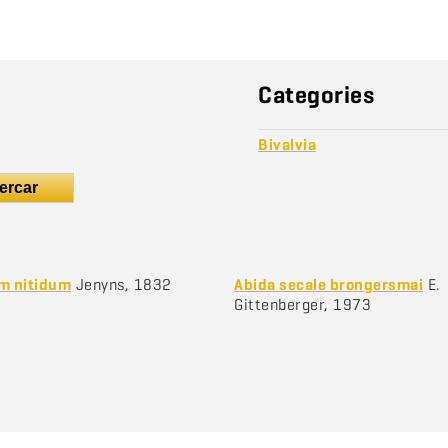
Categories
Bivalvia
ercar
um nitidum
Jenyns, 1832
Abida secale brongersmai
E.
Gittenberger, 1973