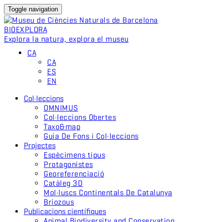
Toggle navigation
BIO
EXPLORA
Explora la natura, explora el museu
CA
CA
ES
EN
Col·leccions
OMNIMUS
Col·leccions Obertes
Taxo&map
Guia De Fons i Col·leccions
Projectes
Espècimens tipus
Protagonistes
Georeferenciació
Catàleg 3D
Mol·luscs Continentals De Catalunya
Briozous
Publicacions científiques
Animal Biodiversity and Conservation