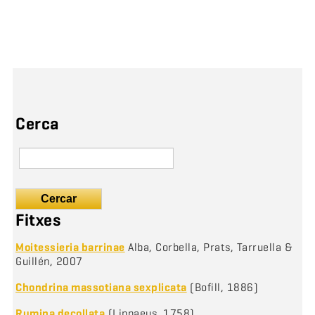
Cerca
Cercar
Fitxes
Moitessieria barrinae
Alba, Corbella, Prats, Tarruella &
Guillén, 2007
Chondrina massotiana sexplicata
(Bofill, 1886)
Rumina decollata
(Linnaeus, 1758)