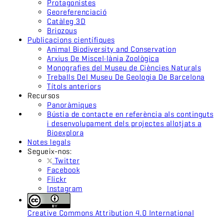
Protagonistes
Georeferenciació
Catàleg 3D
Briozous
Publicacions científiques
Animal Biodiversity and Conservation
Arxius De Miscel·lània Zoològica
Monografies del Museu de Ciències Naturals
Treballs Del Museu De Geologia De Barcelona
Títols anteriors
Recursos
Panoràmiques
Bústia de contacte en referència als continguts
i desenvolupament dels projectes allotjats a
Bioexplora
Notes legals
Segueix-nos:
Twitter
Facebook
Flickr
Instagram
Creative Commons Attribution 4.0 International