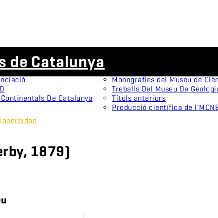
Publicacions científiques
ls de Catalunya
ns tipus
Animal Biodiversity and Conse
stes
Arxius De Miscel·lània Zoològi
nciació
Monografies del Museu de Cièn
3D
Treballs Del Museu De Geologi
 Continentals De Catalunya
Títols anteriors
Producció científica de l'MCN
lanorbidae
rby, 1879)
eu