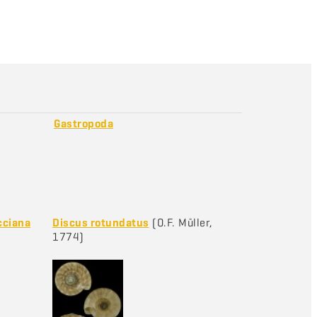
Gastropoda
cciana
Discus rotundatus
(O.F. Müller,
1774)