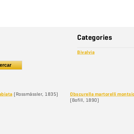
Categories
Bivalvia
ercar
abiata
(Rossmässler, 1835)
Obscurella martorelli montsi
(Bofill, 1890)