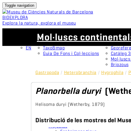
Toggle navigation
BIO
EXPLORA
Explora la natura, explora el museu
CA
Col·leccions
Projectes
Mol·luscs continenta
CA
OMNIMUS
Espècime
ES
Col·leccions Obertes
Protagoni
EN
Taxo&map
Georefere
Guia De Fons i Col·leccions
Catàleg 
Mol·luscs
Briozous
Gastropoda
/
Heterobranchia
/
Hygrophila
/
P
Planorbella duryi
(Wethe
Helisoma duryi (Wetherby, 1879)
Distribució de les mostres del Mus