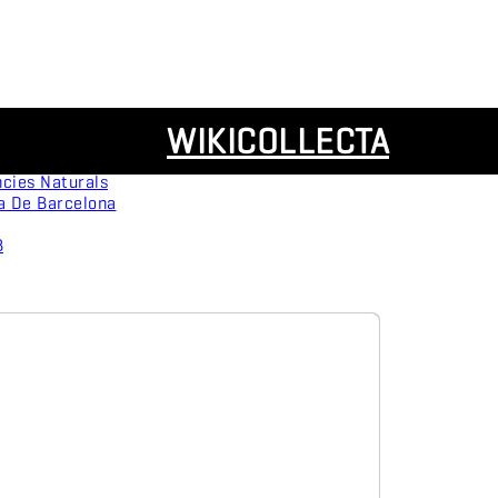
Recursos
WIKICOLLECTA
rvation
Panoràmiques
ca
cies Naturals
a De Barcelona
B