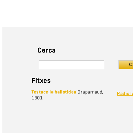
Cerca
C
Fitxes
Testacella haliotidea
Draparnaud,
Radix l
1801