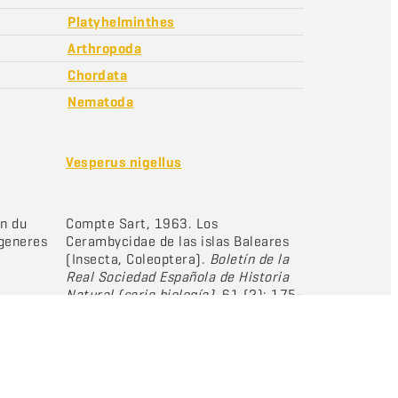
Platyhelminthes
Arthropoda
Chordata
Nematoda
Vesperus nigellus
n du
Compte Sart, 1963. Los
generes
Cerambycidae de las islas Baleares
(Insecta, Coleoptera).
Boletín de la
Real Sociedad Española de Historia
Natural (serie biología)
. 61 (2): 175-
207.