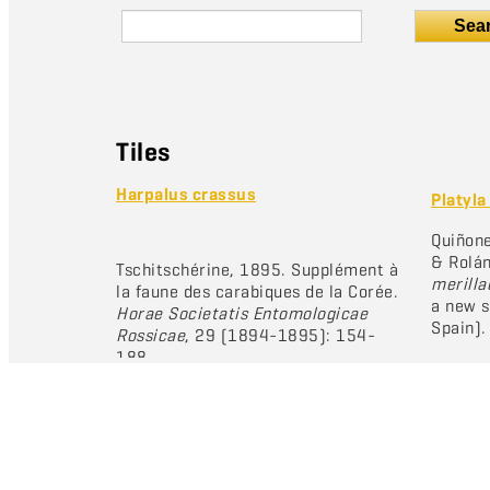
Sea
Tiles
Harpalus crassus
Platyla
Quiñone
& Rolán
Tschitschérine, 1895. Supplément à
merilla
la faune des carabiques de la Corée.
a new s
Horae Societatis Entomologicae
Spain)
Rossicae
, 29 (1894-1895): 154-
188.