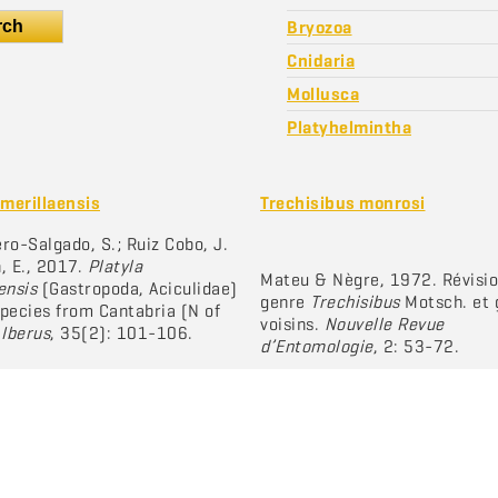
rch
Bryozoa
Cnidaria
Mollusca
Platyhelmintha
 merillaensis
Trechisibus monrosi
ro-Salgado, S.; Ruiz Cobo, J.
, E., 2017.
Platyla
Mateu & Nègre, 1972. Révisio
ensis
(Gastropoda, Aciculidae)
genre
Trechisibus
Motsch. et 
pecies from Cantabria (N of
voisins.
Nouvelle Revue
.
Iberus
, 35(2): 101-106.
d’Entomologie
, 2: 53-72.