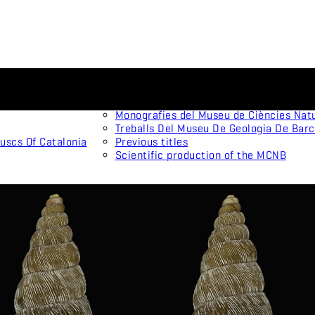
Scientific journals
Animal Biodiversity and Conservation
Arxius De Miscel·lània Zoològica
Monografies del Museu de Ciències Nat
Treballs Del Museu De Geologia De Bar
uscs Of Catalonia
Previous titles
Scientific production of the MCNB