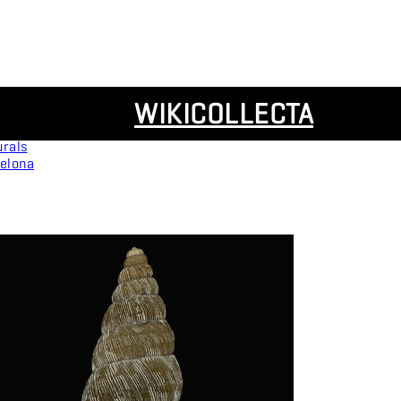
Resources
WIKICOLLECTA
Panoramas
urals
celona