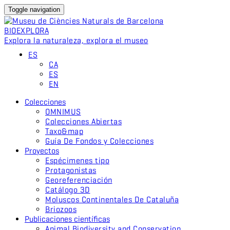
Toggle navigation
BIO
EXPLORA
Explora la naturaleza, explora el museo
ES
CA
ES
EN
Colecciones
OMNIMUS
Colecciones Abiertas
Taxo&map
Guía De Fondos y Colecciones
Proyectos
Espécimenes tipo
Protagonistas
Georeferenciación
Catálogo 3D
Moluscos Continentales De Cataluña
Briozoos
Publicaciones científicas
Animal Biodiversity and Conservation