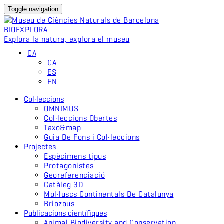
Toggle navigation
BIO
EXPLORA
Explora la natura, explora el museu
CA
CA
ES
EN
Col·leccions
OMNIMUS
Col·leccions Obertes
Taxo&map
Guia De Fons i Col·leccions
Projectes
Espècimens tipus
Protagonistes
Georeferenciació
Catàleg 3D
Mol·luscs Continentals De Catalunya
Briozous
Publicacions científiques
Animal Biodiversity and Conservation