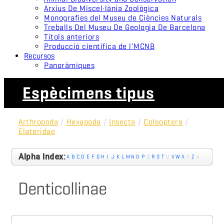
Arxius De Miscel·lània Zoològica
Monografies del Museu de Ciències Naturals
Treballs Del Museu De Geologia De Barcelona
Títols anteriors
Producció científica de l'MCNB
Recursos
Panoràmiques
Espècimens tipus
Arthropoda
/
Hexapoda
/
Insecta
/
Coleoptera
/
Elateridae
Alpha Index:
A
B
C
D
E
F
G
H
I
J
K
L
M
N
O
P
Q
R
S
T
U
V
W
X
Y
Z
#
Denticollinae