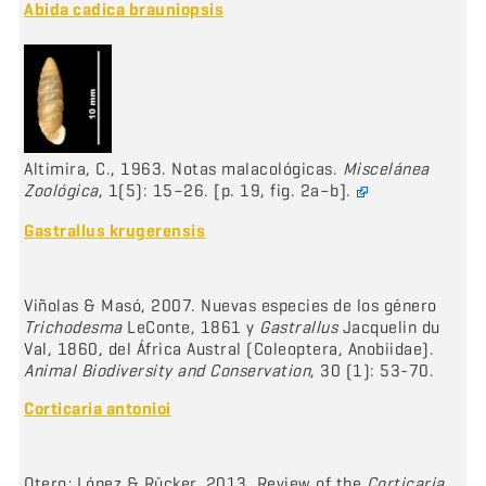
Abida cadica brauniopsis
Altimira, C., 1963. Notas malacológicas.
Miscelánea
Zoológica
, 1(5): 15–26. [p. 19, fig. 2a–b].
Gastrallus krugerensis
Viñolas & Masó, 2007. Nuevas especies de los género
Trichodesma
LeConte, 1861 y
Gastrallus
Jacquelin du
Val, 1860, del África Austral (Coleoptera, Anobiidae).
Animal Biodiversity and Conservation
, 30 (1): 53-70.
Corticaria antonioi
Otero; López & Rücker, 2013. Review of the
Corticaria