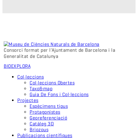
Consorci format per l'Ajuntament de Barcelona i la
Generalitat de Catalunya
BIO
EXPLORA
Col·leccions
Col·leccions Obertes
Taxo&map
Guia De Fons i Col·leccions
Projectes
Espècimens tipus
Protagonistes
Georeferenciació
Catàleg 3D
Briozous
Publicacions científiques