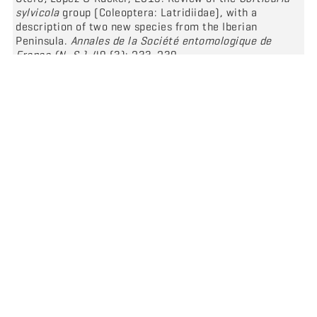
sylvicola
group (Coleoptera: Latridiidae), with a
description of two new species from the Iberian
Peninsula.
Annales de la Société entomologique de
France (N. S.)
, 49 (3): 233-239,