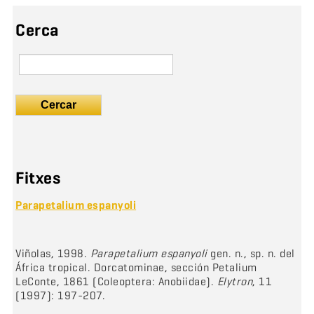
Cerca
Cercar
Fitxes
Parapetalium espanyoli
Viñolas, 1998.
Parapetalium espanyoli
gen. n., sp. n. del
África tropical. Dorcatominae, sección Petalium
LeConte, 1861 (Coleoptera: Anobiidae).
Elytron
, 11
(1997): 197-207.