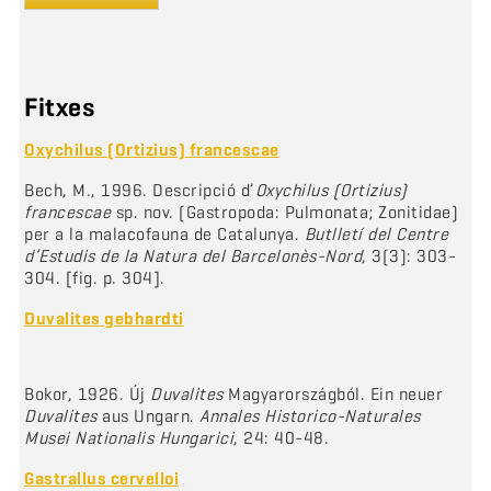
Fitxes
Oxychilus (Ortizius) francescae
Bech, M., 1996. Descripció d’
Oxychilus (Ortizius)
francescae
sp. nov. (Gastropoda: Pulmonata; Zonitidae)
per a la malacofauna de Catalunya.
Butlletí del Centre
d’Estudis de la Natura del Barcelonès-Nord
, 3(3): 303-
304. [fig. p. 304].
Duvalites gebhardti
Bokor, 1926. Új
Duvalites
Magyarországból. Ein neuer
Duvalites
aus Ungarn.
Annales Historico-Naturales
Musei Nationalis Hungarici
, 24: 40-48.
Gastrallus cervelloi