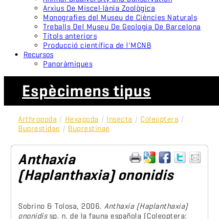
Arxius De Miscel·lània Zoològica
Monografies del Museu de Ciències Naturals
Treballs Del Museu De Geologia De Barcelona
Títols anteriors
Producció científica de l'MCNB
Recursos
Panoràmiques
Espècimens tipus
Arthropoda
/
Hexapoda
/
Insecta
/
Coleoptera
/
Buprestidae
/
Buprestinae
Anthaxia
(Haplanthaxia) ononidis
Sobrino & Tolosa, 2006.
Anthaxia (Haplanthaxia)
ononidis
sp. n. de la fauna española (Coleoptera: