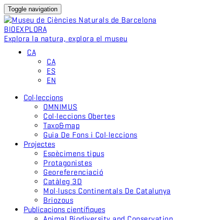
Toggle navigation
BIO
EXPLORA
Explora la natura, explora el museu
CA
CA
ES
EN
Col·leccions
OMNIMUS
Col·leccions Obertes
Taxo&map
Guia De Fons i Col·leccions
Projectes
Espècimens tipus
Protagonistes
Georeferenciació
Catàleg 3D
Mol·luscs Continentals De Catalunya
Briozous
Publicacions científiques
Animal Biodiversity and Conservation