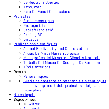
Col·leccions Obertes
Taxo&map
Guia De Fons i Col·leccions
Projectes
Espècimens tipus
Protagonistes
Georeferenciació
Catàleg 3D
Briozous
Publicacions científiques
Animal Biodiversity and Conservation
Arxius De Miscel·lània Zoològica
Monografies del Museu de Ciències Naturals
Treballs Del Museu De Geologia De Barcelona
Títols anteriors
Recursos
Panoràmiques
Bústia de contacte en referència als continguts
i desenvolupament dels projectes allotjats a
Bioexplora
Notes legals
Segueix-nos:
Twitter
Facebook