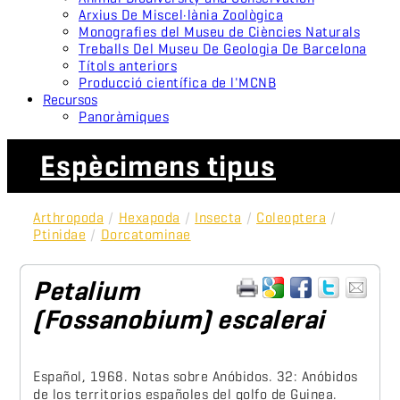
Arxius De Miscel·lània Zoològica
Monografies del Museu de Ciències Naturals
Treballs Del Museu De Geologia De Barcelona
Títols anteriors
Producció científica de l'MCNB
Recursos
Panoràmiques
Espècimens tipus
Arthropoda
/
Hexapoda
/
Insecta
/
Coleoptera
/
Ptinidae
/
Dorcatominae
Petalium
(Fossanobium) escalerai
Español, 1968. Notas sobre Anóbidos. 32: Anóbidos
de los territorios españoles del golfo de Guinea.