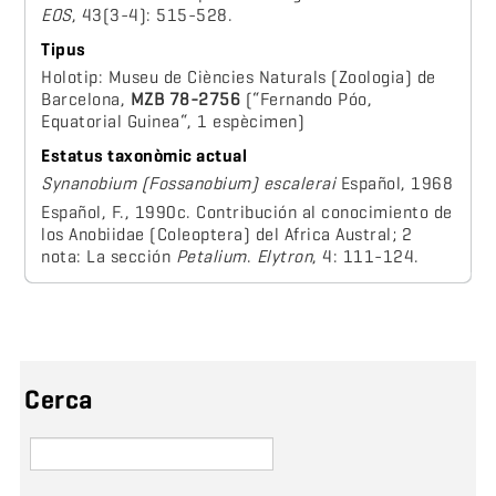
EOS
, 43(3-4): 515-528.
Tipus
Holotip: Museu de Ciències Naturals (Zoologia) de
Barcelona,
MZB 78-2756
(“Fernando Póo,
Equatorial Guinea“, 1 espècimen)
Estatus taxonòmic actual
Synanobium (Fossanobium) escalerai
Español, 1968
Español, F., 1990c. Contribución al conocimiento de
los Anobiidae (Coleoptera) del Africa Austral; 2
nota: La sección
Petalium
.
Elytron
, 4: 111-124.
Cerca