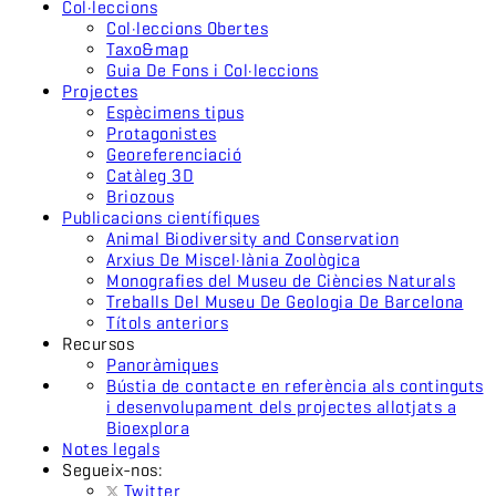
Col·leccions
Col·leccions Obertes
Taxo&map
Guia De Fons i Col·leccions
Projectes
Espècimens tipus
Protagonistes
Georeferenciació
Catàleg 3D
Briozous
Publicacions científiques
Animal Biodiversity and Conservation
Arxius De Miscel·lània Zoològica
Monografies del Museu de Ciències Naturals
Treballs Del Museu De Geologia De Barcelona
Títols anteriors
Recursos
Panoràmiques
Bústia de contacte en referència als continguts
i desenvolupament dels projectes allotjats a
Bioexplora
Notes legals
Segueix-nos:
Twitter