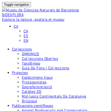
Toggle navigation
BIO
EXPLORA
Explora la natura, explora el museu
CA
CA
ES
EN
Col·leccions
OMNIMUS
Col·leccions Obertes
Taxo&map
Guia De Fons i Col·leccions
Projectes
Espècimens tipus
Protagonistes
Georeferenciació
Catàleg 3D
Mol·luscs Continentals De Catalunya
Briozous
Publicacions científiques
Animal Biodiversity and Conservation