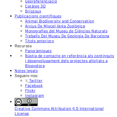
Georeferenciació
Catàleg 3D
Briozous
Publicacions científiques
Animal Biodiversity and Conservation
Arxius De Miscel·lània Zoològica
Monografies del Museu de Ciències Naturals
Treballs Del Museu De Geologia De Barcelona
Títols anteriors
Recursos
Panoràmiques
Bústia de contacte en referència als continguts
i desenvolupament dels projectes allotjats a
Bioexplora
Notes legals
Segueix-nos:
Twitter
Facebook
Flickr
Instagram
Creative Commons Attribution 4.0 International
License
.