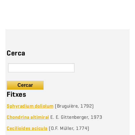
Cerca
Cercar
Fitxes
Sphyradium doliolum
(Bruguière, 1792)
Chondrina altimirai
E. E. Gittenberger, 1973
Cecilioides acicula
(O.F. Müller, 1774)