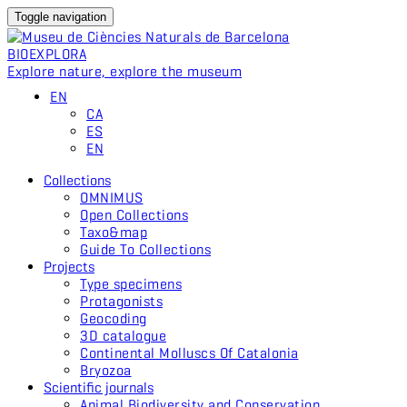
Toggle navigation
BIO
EXPLORA
Explore nature, explore the museum
EN
CA
ES
EN
Collections
OMNIMUS
Open Collections
Taxo&map
Guide To Collections
Projects
Type specimens
Protagonists
Geocoding
3D catalogue
Continental Molluscs Of Catalonia
Bryozoa
Scientific journals
Animal Biodiversity and Conservation