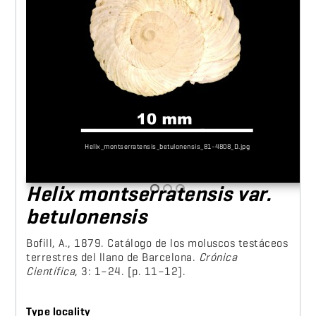
Helix_montserratensis_betulonensis_81-4808_D.jpg
Helix montserratensis var.
betulonensis
Bofill, A., 1879. Catálogo de los moluscos testáceos
terrestres del llano de Barcelona.
Crónica
Científica
, 3: 1–24. [p. 11–12].
Type locality