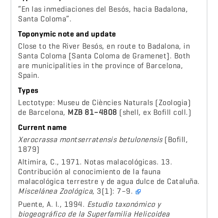
“En las inmediaciones del Besós, hacia Badalona,
Santa Coloma”.
Toponymic note and update
Close to the River Besós, en route to Badalona, in
Santa Coloma [Santa Coloma de Gramenet]. Both
are municipalities in the province of Barcelona,
Spain.
Types
Lectotype: Museu de Ciències Naturals (Zoologia)
de Barcelona,
MZB 81–4808
(shell, ex Bofill coll.)
Current name
Xerocrassa montserratensis betulonensis
(Bofill,
1879)
Altimira, C., 1971. Notas malacológicas. 13.
Contribución al conocimiento de la fauna
malacológica terrestre y de agua dulce de Cataluña.
Miscelánea Zoológica
, 3(1): 7–9.
Puente, A. I., 1994.
Estudio taxonómico y
biogeográfico de la Superfamilia Helicoidea