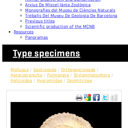
Arxius De Miscel·lània Zoològica
Monografies del Museu de Ciències Naturals
Treballs Del Museu De Geologia De Barcelona
Previous titles
Scientific production of the MCNB
Resources
Panoramas
Type specimens
Mollusca
/
Gastropoda
/
Orthogastropoda
/
Heterobranchia
/
Pulmonata
/
Stylommatophora
/
Helicoidea
/
Hygromiidae
/
Geomitrinae