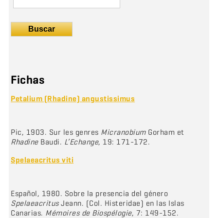
Buscar
Fichas
Petalium (Rhadine) angustissimus
Pic, 1903. Sur les genres
Micranobium
Gorham et
Rhadine
Baudi.
L’Echange
, 19: 171-172.
Spelaeacritus viti
Español, 1980. Sobre la presencia del género
Spelaeacritus
Jeann. (Col. Histeridae) en las Islas
Canarias.
Mémoires de Biospélogie
, 7: 149-152.