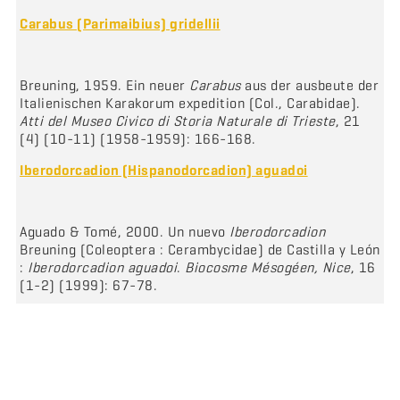
Carabus (Parimaibius) gridellii
Breuning, 1959. Ein neuer
Carabus
aus der ausbeute der
Italienischen Karakorum expedition (Col., Carabidae).
Atti del Museo Civico di Storia Naturale di Trieste
, 21
(4) (10-11) (1958-1959): 166-168.
Iberodorcadion (Hispanodorcadion) aguadoi
Aguado & Tomé, 2000. Un nuevo
Iberodorcadion
Breuning (Coleoptera : Cerambycidae) de Castilla y León
:
Iberodorcadion aguadoi
.
Biocosme Mésogéen, Nice
, 16
(1-2) (1999): 67-78.