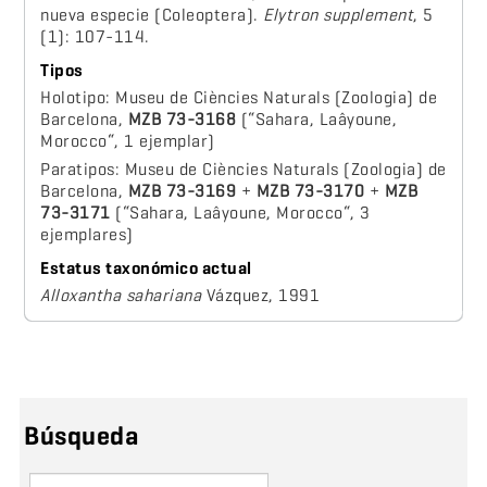
nueva especie (Coleoptera).
Elytron supplement
, 5
(1): 107-114.
Tipos
Holotipo: Museu de Ciències Naturals (Zoologia) de
Barcelona,
MZB 73-3168
(“Sahara, Laâyoune,
Morocco“, 1 ejemplar)
Paratipos: Museu de Ciències Naturals (Zoologia) de
Barcelona,
MZB 73-3169
+
MZB 73-3170
+
MZB
73-3171
(“Sahara, Laâyoune, Morocco“, 3
ejemplares)
Estatus taxonómico actual
Alloxantha sahariana
Vázquez, 1991
Búsqueda