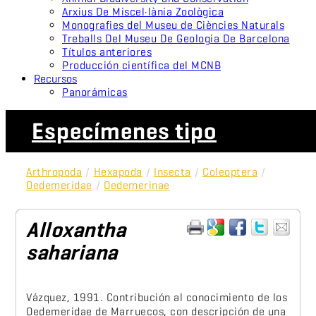
Arxius De Miscel·lània Zoològica
Monografies del Museu de Ciències Naturals
Treballs Del Museu De Geologia De Barcelona
Títulos anteriores
Producción científica del MCNB
Recursos
Panorámicas
Especímenes tipo
Arthropoda
/
Hexapoda
/
Insecta
/
Coleoptera
/
Oedemeridae
/
Oedemerinae
Alloxantha
sahariana
Vázquez, 1991. Contribución al conocimiento de los
Oedemeridae de Marruecos, con descripción de una