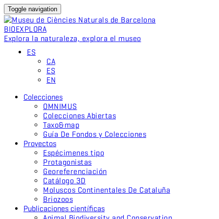
Toggle navigation
BIO
EXPLORA
Explora la naturaleza, explora el museo
ES
CA
ES
EN
Colecciones
OMNIMUS
Colecciones Abiertas
Taxo&map
Guía De Fondos y Colecciones
Proyectos
Espécimenes tipo
Protagonistas
Georeferenciación
Catálogo 3D
Moluscos Continentales De Cataluña
Briozoos
Publicaciones científicas
Animal Biodiversity and Conservation