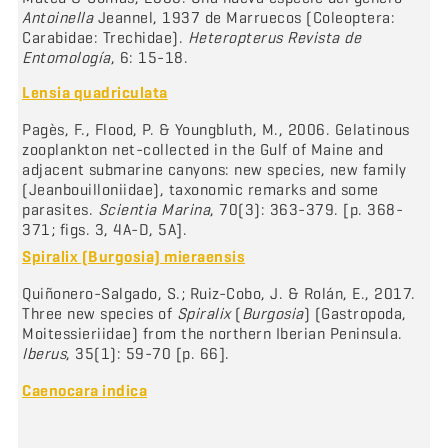
Antoinella
Jeannel, 1937 de Marruecos (Coleoptera:
Carabidae: Trechidae).
Heteropterus Revista de
Entomología
, 6: 15-18.
Lensia quadriculata
Pagès, F., Flood, P. & Youngbluth, M., 2006. Gelatinous
zooplankton net-collected in the Gulf of Maine and
adjacent submarine canyons: new species, new family
(Jeanbouilloniidae), taxonomic remarks and some
parasites.
Scientia Marina
, 70(3): 363-379. [p. 368-
371; figs. 3, 4A-D, 5A].
Spiralix (Burgosia) mieraensis
Quiñonero-Salgado, S.; Ruiz-Cobo, J. & Rolán, E., 2017.
Three new species of
Spiralix
(
Burgosia
) (Gastropoda,
Moitessieriidae) from the northern Iberian Peninsula.
Iberus
, 35(1): 59-70 [p. 66].
Caenocara indica