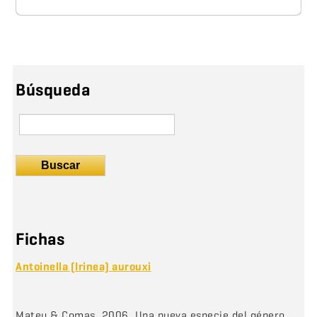
Búsqueda
Buscar
Fichas
Antoinella (Irinea) aurouxi
Mateu & Comas, 2006. Una nueva especie del género