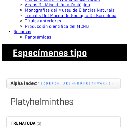
Arxius De Miscel·lània Zoològica
Monografies del Museu de Ciències Naturals
Treballs Del Museu De Geologia De Barcelona
Títulos anteriores
Producción científica del MCNB
Recursos
Panorámicas
Especímenes tipo
Alpha Index:
A
B
C
D
E
F
G
H
I
J
K
L
M
N
O
P
Q
R
S
T
U
V
W
X
Y
Z
#
Platyhelminthes
TREMATODA
(2)