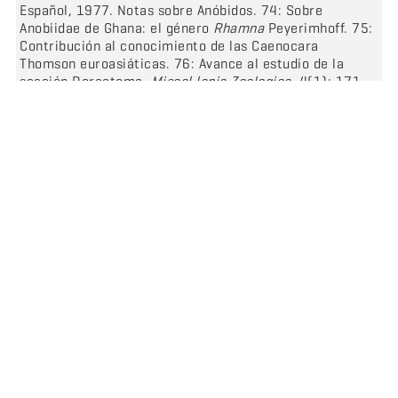
Español, 1977. Notas sobre Anóbidos. 74: Sobre
Anobiidae de Ghana: el género
Rhamna
Peyerimhoff. 75:
Contribución al conocimiento de las Caenocara
Thomson euroasiáticas. 76: Avance al estudio de la
sección Dorcatoma.
Miscel·lania Zoologica
, 4(1): 171-
215.