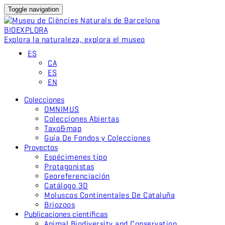
Toggle navigation
BIO
EXPLORA
Explora la naturaleza, explora el museo
ES
CA
ES
EN
Colecciones
OMNIMUS
Colecciones Abiertas
Taxo&map
Guía De Fondos y Colecciones
Proyectos
Espécimenes tipo
Protagonistas
Georeferenciación
Catálogo 3D
Moluscos Continentales De Cataluña
Briozoos
Publicaciones científicas
Animal Biodiversity and Conservation