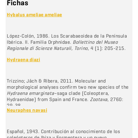
Fichas
Hybalus ameliae ameliae
López-Colón, 1986. Los Scarabaeoidea de la Península
Ibérica. II. Familia Orphnidae.
Bollettino del Museo
Regionale di Scienze Naturali, Torino
, 4 (1): 205-215.
Hydraena diazi
Trizzino; Jäch & Ribera, 2011. Molecular and
morphological analyses confirm two new species of the
Hydraena emarginata
–saga clade (Coleoptera,
Hydraenidae) from Spain and France.
Zootaxa
, 2760:
29-38.
Neuraphes navasi
Español, 1943. Contribución al conocimiento de los
coleópteros de Ibiza y Formentera y un nuevo