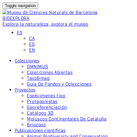
Toggle navigation
BIO
EXPLORA
Explora la naturaleza, explora el museo
ES
CA
ES
EN
Colecciones
OMNIMUS
Colecciones Abiertas
Taxo&map
Guía De Fondos y Colecciones
Proyectos
Espécimenes tipo
Protagonistas
Georeferenciación
Catálogo 3D
Moluscos Continentales De Cataluña
Briozoos
Publicaciones científicas
Animal Biodiversity and Conservation