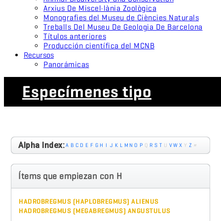
Arxius De Miscel·lània Zoològica
Monografies del Museu de Ciències Naturals
Treballs Del Museu De Geologia De Barcelona
Títulos anteriores
Producción científica del MCNB
Recursos
Panorámicas
Especímenes tipo
Alpha Index:
A
B
C
D
E
F
G
H
I
J
K
L
M
N
O
P
Q
R
S
T
U
V
W
X
Y
Z
#
Ítems que empiezan con H
HADROBREGMUS (HAPLOBREGMUS) ALIENUS
HADROBREGMUS (MEGABREGMUS) ANGUSTULUS