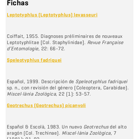
Fichas
Leptotyphlus (Leptotyphlus) levasseuri
Coiffait, 1955. Diagnoses préliminaires de nouveaux
Leptotyphlitae [Col. Staphylinidae].
Revue Française
d’Entomologie
, 22: 66-72.
Speleotyphlus fadriquei
Español, 1999. Descripción de
Speleotyphlus fadriquei
sp. n., con revisión del género (Coleoptera, Carabidae).
Miscel·lània Zoològica
, 22 (1): 53-57.
Geotrechus (Geotrechus) picanyoli
Español & Escolà, 1983. Un nuevo
Geotrechus
del alto
aragón (Col. Trechinae).
Miscel·lània Zoològica
, 7