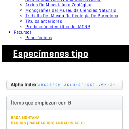
Arxius De Miscel·lània Zoològica
Monografies del Museu de Ciències Naturals
Treballs Del Museu De Geologia De Barcelona
Títulos anteriores
Producción científica del MCNB
Recursos
Panorámicas
Especímenes tipo
Alpha Index:
A
B
C
D
E
F
G
H
I
J
K
L
M
N
O
P
Q
R
S
T
U
V
W
X
Y
Z
#
Ítems que empiezan con B
BAGA MONTANA
BAGOUS (PARABAGOUS) ANDALUSIACUS