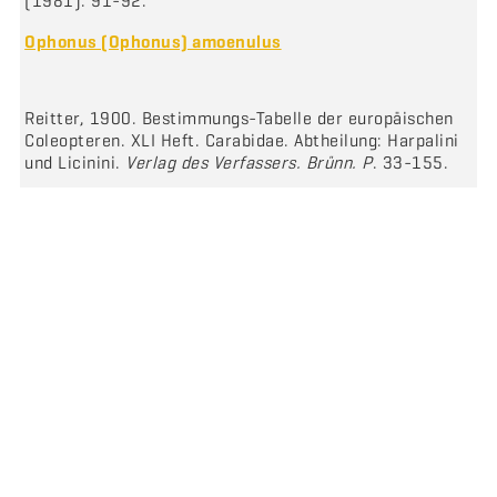
(1981): 91-92.
Ophonus (Ophonus) amoenulus
Reitter, 1900. Bestimmungs-Tabelle der europäischen
Coleopteren. XLI Heft. Carabidae. Abtheilung: Harpalini
und Licinini.
Verlag des Verfassers. Brünn. P
. 33-155.