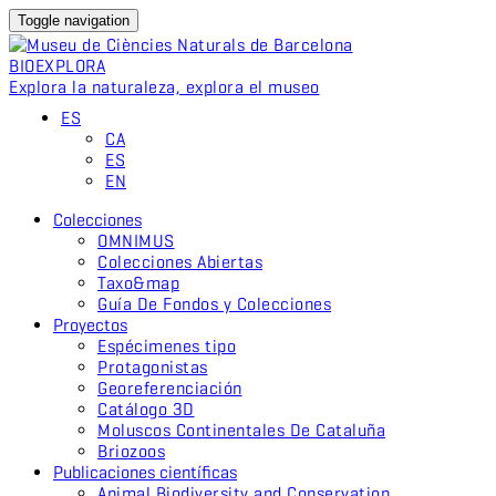
Toggle navigation
BIO
EXPLORA
Explora la naturaleza, explora el museo
ES
CA
ES
EN
Colecciones
OMNIMUS
Colecciones Abiertas
Taxo&map
Guía De Fondos y Colecciones
Proyectos
Espécimenes tipo
Protagonistas
Georeferenciación
Catálogo 3D
Moluscos Continentales De Cataluña
Briozoos
Publicaciones científicas
Animal Biodiversity and Conservation