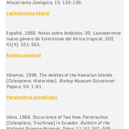
Miscel·lania Zoologica
, 15: 133-136.
Lasiodermina negrei
Español, 1966. Notas sobre Anóbidos. 20:
Lasiodermina
nuevo género de Xyletininae del Africa tropical.
EOS
,
41(4): 551-555.
Aeletes espanoli
Yélamos, 1998. The
Aeletes
of the Hawaiian Islands
(Coleoptera: Histeridae).
Bishop Museum Occasional
Papers
, 54: 1-61.
Paratrechus grandiceps
Uéno, 1968. Occurrence of Two New
Paratrechus
(Coleoptera, Trechinae) in Ecuador.
Bulletin of the
National Science Museum, Tokyo
, 11 (4): 341-349.