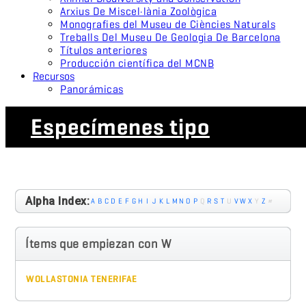
Arxius De Miscel·lània Zoològica
Monografies del Museu de Ciències Naturals
Treballs Del Museu De Geologia De Barcelona
Títulos anteriores
Producción científica del MCNB
Recursos
Panorámicas
Especímenes tipo
Alpha Index:
A
B
C
D
E
F
G
H
I
J
K
L
M
N
O
P
Q
R
S
T
U
V
W
X
Y
Z
#
Ítems que empiezan con W
WOLLASTONIA TENERIFAE