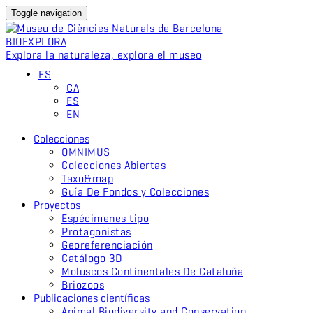
Toggle navigation
BIO
EXPLORA
Explora la naturaleza, explora el museo
ES
CA
ES
EN
Colecciones
OMNIMUS
Colecciones Abiertas
Taxo&map
Guía De Fondos y Colecciones
Proyectos
Espécimenes tipo
Protagonistas
Georeferenciación
Catálogo 3D
Moluscos Continentales De Cataluña
Briozoos
Publicaciones científicas
Animal Biodiversity and Conservation