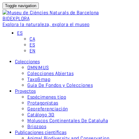
Toggle navigation
BIO
EXPLORA
Explora la naturaleza, explora el museo
ES
CA
ES
EN
Colecciones
OMNIMUS
Colecciones Abiertas
Taxo&map
Guía De Fondos y Colecciones
Proyectos
Espécimenes tipo
Protagonistas
Georeferenciación
Catálogo 3D
Moluscos Continentales De Cataluña
Briozoos
Publicaciones científicas
Animal Biodiversity and Conservation