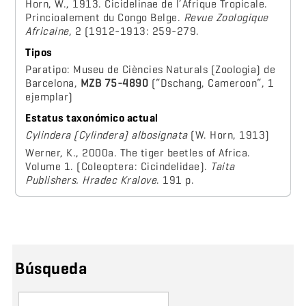
Horn, W., 1913. Cicidelinae de l’Afrique Tropicale.
Princioalement du Congo Belge.
Revue Zoologique
Africaine
, 2 (1912-1913: 259-279.
Tipos
Paratipo: Museu de Ciències Naturals (Zoologia) de
Barcelona,
MZB 75-4890
(“Dschang, Cameroon“, 1
ejemplar)
Estatus taxonómico actual
Cylindera (Cylindera) albosignata
(W. Horn, 1913)
Werner, K., 2000a. The tiger beetles of Africa.
Volume 1. (Coleoptera: Cicindelidae).
Taita
Publishers. Hradec Kralove
. 191 p.
Búsqueda