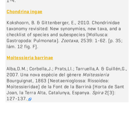
1-4.
Chondrina ingae
Kokshoorn, B. & Gittenberger, E., 2010. Chondrinidae
taxonomy revisited: New synonymies, new taxa, and a
checklist of species and subespecies (Mollusca:
Gastropoda: Pulmonata).
Zootaxa
, 2539: 1-62. [p. 35;
lám. 12 fig. F].
Moitessieria barrinae
Alba,D.M.; Corbella,J.; Prats,Ll.; Tarruella,A. & Guillén,G.,
2007. Una nova espècie del gènere
Moitessieria
Bourguignat, 1863 (Neotaenioglossa: Rissoidea:
Moitessieridae) de la Font de la Barrinà (Horta de Sant
Joan, la Terra Alta, Catalunya, Espanya.
Spira
2(3):
127-137.