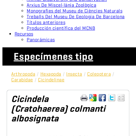
Arxius De Miscel·lània Zoològica
Monografies del Museu de Ciències Naturals
Treballs Del Museu De Geologia De Barcelona
Títulos anteriores
Producción científica del MCNB
Recursos
Panorámicas
Especímenes tipo
Arthropoda
/
Hexapoda
/
Insecta
/
Coleoptera
/
Carabidae
/
Cicindelinae
Cicindela
(Cratohaerea) colmanti
albosignata