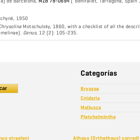
ia) de Barcelona,
MZB 78-0694
(“Benifallet, Tarragona, Spain“
chyné, 1950
Chrysolina
Motschulsky, 1860, with a checklist of all the descr
omelinae).
Genus
, 12 (2): 105-235.
Categorías
car
Bryozoa
Cnidaria
Mollusca
Platyhelmintha
nus straeleni
Athous (Orthathous) conradi