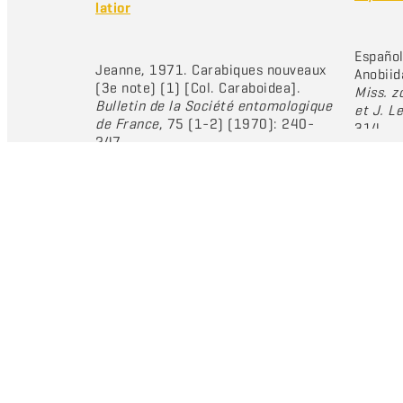
latior
Español
Jeanne, 1971. Carabiques nouveaux
Anobiid
(3e note) (1) [Col. Caraboidea].
Miss. z
Bulletin de la Société entomologique
et J. 
de France
, 75 (1-2) (1970): 240-
314.
247.