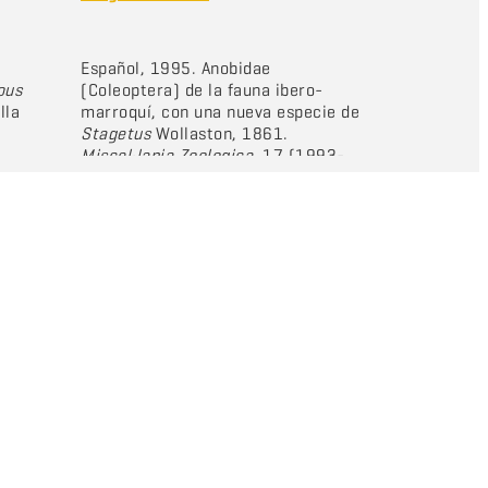
Español, 1995. Anobidae
ous
(Coleoptera) de la fauna ibero-
lla
marroquí, con una nueva especie de
Stagetus
Wollaston, 1861.
Miscel·lania Zoologica
, 17 (1993-
edad
1994): 149-152.
: 31-53.