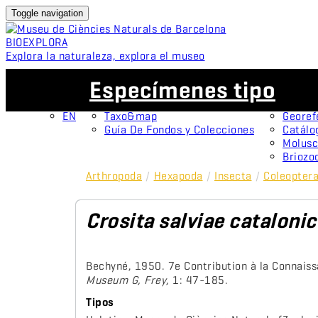
Toggle navigation
BIO
EXPLORA
Explora la naturaleza, explora el museo
ES
Colecciones
Proyectos
Especímenes tipo
CA
OMNIMUS
Espéci
ES
Colecciones Abiertas
Protag
EN
Taxo&map
Georef
Guía De Fondos y Colecciones
Catálo
Molusc
Briozo
Arthropoda
/
Hexapoda
/
Insecta
/
Coleopter
Crosita salviae catalonic
Bechyné, 1950. 7e Contribution à la Connais
Museum G, Frey
, 1: 47-185.
Tipos