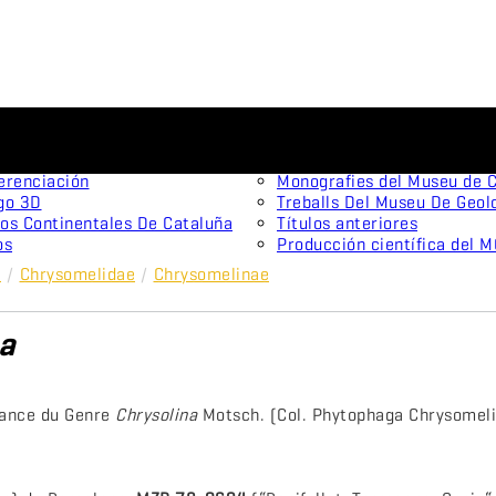
Publicaciones científicas
menes tipo
Animal Biodiversity and Con
onistas
Arxius De Miscel·lània Zool
erenciación
Monografies del Museu de C
go 3D
Treballs Del Museu De Geol
os Continentales De Cataluña
Títulos anteriores
os
Producción científica del 
a
/
Chrysomelidae
/
Chrysomelinae
a
sance du Genre
Chrysolina
Motsch. (Col. Phytophaga Chrysomel