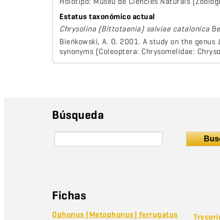
Holotipo: Museu de Ciències Naturals (Zoolog
Estatus taxonómico actual
Chrysolina (Bittotaenia) salviae catalonica
Be
Bieńkowski, A. O. 2001. A study on the genus
synonyms (Coleoptera: Chrysomelidae: Chrys
Búsqueda
Bus
Fichas
Ophonus (Metophonus) ferrugatus
Trycori