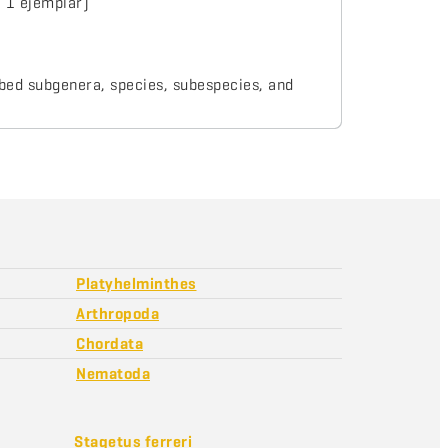
, 1 ejemplar)
ibed subgenera, species, subespecies, and
Platyhelminthes
Arthropoda
Chordata
Nematoda
Stagetus ferreri