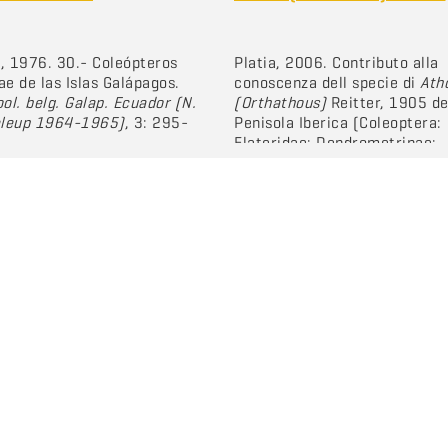
, 1976. 30.- Coleópteros
Platia, 2006. Contributo alla
ae de las Islas Galápagos.
conoscenza dell specie di
Ath
ool. belg. Galap. Ecuador (N.
(Orthathous)
Reitter, 1905 de
Leleup 1964-1965)
, 3: 295-
Penisola Iberica (Coleoptera:
Elateridae: Dendrometrinae:
Dendrometrini).
Boletín Soci
Entomológica Aragonesa
, 39 