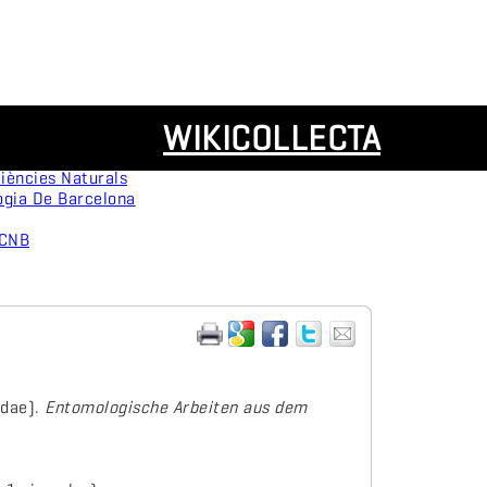
Recursos
WIKICOLLECTA
servation
Panorámicas
ògica
iències Naturals
ogia De Barcelona
MCNB
idae).
Entomologische Arbeiten aus dem