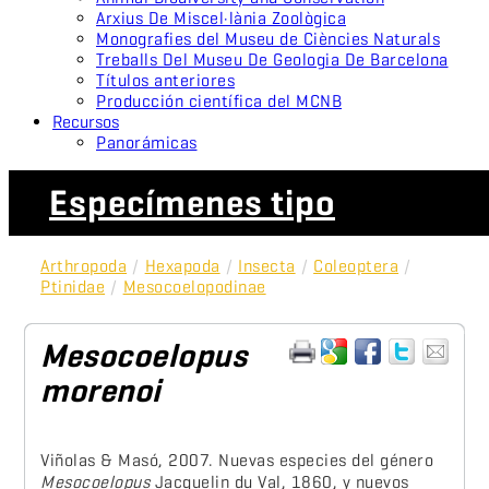
Arxius De Miscel·lània Zoològica
Monografies del Museu de Ciències Naturals
Treballs Del Museu De Geologia De Barcelona
Títulos anteriores
Producción científica del MCNB
Recursos
Panorámicas
Especímenes tipo
Arthropoda
/
Hexapoda
/
Insecta
/
Coleoptera
/
Ptinidae
/
Mesocoelopodinae
Mesocoelopus
morenoi
Viñolas & Masó, 2007. Nuevas especies del género
Mesocoelopus
Jacquelin du Val, 1860, y nuevos