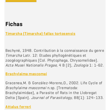
Fichas
Timarcha (Timarcha) fallax tortosensis
Bechyné, 1948. Contribution à la connaissance du genre
Timarcha
Latr. 12: Etudes phyllogénétiques et
zoogéographiques (Col. Phytophaga, Chrysomelidae).
Acta Musei Nationalis Pragae
, 4 B (2),
Zoologia
1: 1-62.
Brachylaima mascomai
Gracenea,M. & González-Moreno,O., 2002. Life Cycle of
Brachylaima mascomai
n.sp. (Trematoda:
Brachylaimidae), a Parasite of Rats in the Llobregat
Delta (Spain).
Journal of Parasitology
, 88(1): 124–133.
Attalus ferreri