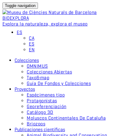
Toggle navigation
BIO
EXPLORA
Explora la naturaleza, explora el museo
ES
CA
ES
EN
Colecciones
OMNIMUS
Colecciones Abiertas
Taxo&map
Guía De Fondos y Colecciones
Proyectos
Espécimenes tipo
Protagonistas
Georeferenciación
Catálogo 3D
Moluscos Continentales De Cataluña
Briozoos
Publicaciones científicas
Animal Biodiversity and Conservation