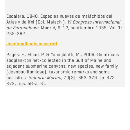
Escalera, 1940. Especies nuevas de maláchidos del
Atlas y de Ifni (Col. Malach.).
VI Congreso Internacional
de Entomología
. Madrid, 6-12, septiembre 1935. Vol. 1:
255-262.
Jeanbouillonia maserati
Pagès, F., Flood, P. & Youngbluth, M., 2006. Gelatinous
zooplankton net-collected in the Gulf of Maine and
adjacent submarine canyons: new species, new family
(Jeanbouilloniidae), taxonomic remarks and some
parasites.
Scientia Marina
, 70(3): 363-379. [p. 372-
373; figs. 5G-J, 6].