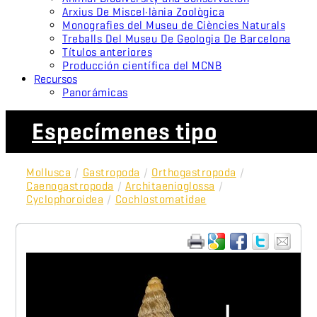
Arxius De Miscel·lània Zoològica
Monografies del Museu de Ciències Naturals
Treballs Del Museu De Geologia De Barcelona
Títulos anteriores
Producción científica del MCNB
Recursos
Panorámicas
Especímenes tipo
Mollusca
/
Gastropoda
/
Orthogastropoda
/
Caenogastropoda
/
Architaenioglossa
/
Cyclophoroidea
/
Cochlostomatidae