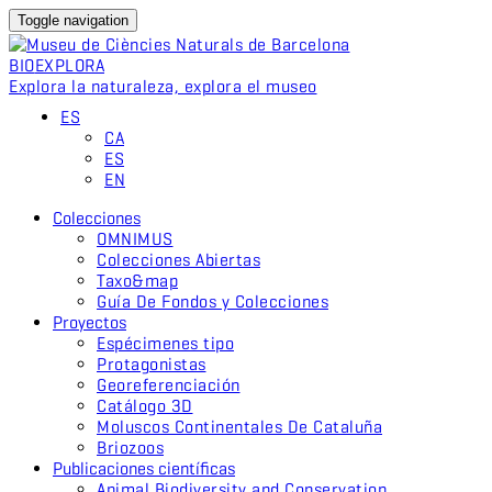
Toggle navigation
BIO
EXPLORA
Explora la naturaleza, explora el museo
ES
CA
ES
EN
Colecciones
OMNIMUS
Colecciones Abiertas
Taxo&map
Guía De Fondos y Colecciones
Proyectos
Espécimenes tipo
Protagonistas
Georeferenciación
Catálogo 3D
Moluscos Continentales De Cataluña
Briozoos
Publicaciones científicas
Animal Biodiversity and Conservation