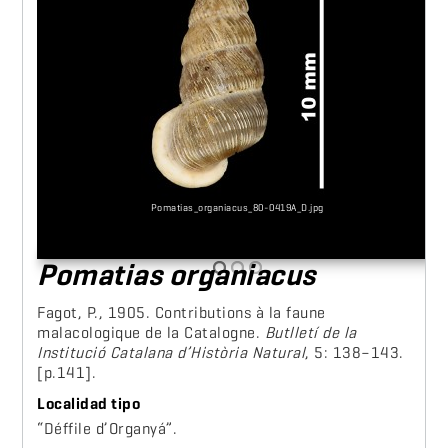
Pomatias_organiacus_80-0419A_D.jpg
Pomatias organiacus
Fagot, P., 1905. Contributions à la faune
malacologique de la Catalogne.
Butlletí de la
Institució Catalana d’Història Natural
, 5: 138–143.
[p.141].
Localidad tipo
“Déffile d’Organyá”.