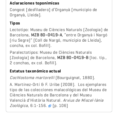
Aclaraciones toponímicas
Congost [desfiladero] d’Organyà [municipio de
Organyà, Lleida].
Tipos
Lectotipo: Museu de Ciències Naturals (Zoologia) de
Barcelona,
MZB 80–0419-A
, “entre Organyà i Nargó
(riu Segre)” [Coll de Nargó, municipio de Lleida],
concha, ex col. Bofill).
Paralectotipos: Museu de Ciències Naturals
(Zoologia) de Barcelona,
MZB 80–0419-B
(loc. tip.,
2 conchas, ex col. Bofill).
Estatus taxonómico actual
Cochlostoma martorelli
(Bourguignat, 1880).
A. Martínez-Ortí & F. Uribe (2008). Los ejemplares
tipo de las colecciones malacológicas del Museu de
Ciències Naturals de Barcelona y del Museu
Valencià d'Història Natural.
Arxius de Miscel·lània
Zoològica
, 6:1-156.
[p. 106]