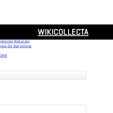
Recursos
WIKICOLLECTA
servation
Panorámicas
ògica
iències Naturals
ogia De Barcelona
MCNB