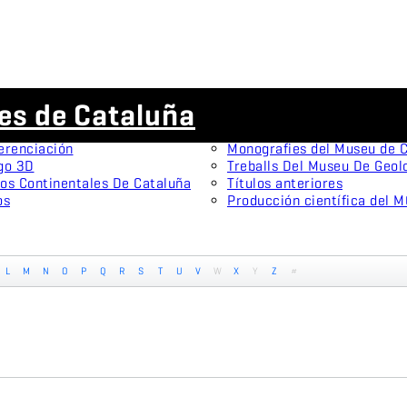
Publicaciones científicas
es de Cataluña
menes tipo
Animal Biodiversity and Con
onistas
Arxius De Miscel·lània Zool
erenciación
Monografies del Museu de C
go 3D
Treballs Del Museu De Geol
os Continentales De Cataluña
Títulos anteriores
os
Producción científica del 
L
M
N
O
P
Q
R
S
T
U
V
W
X
Y
Z
#