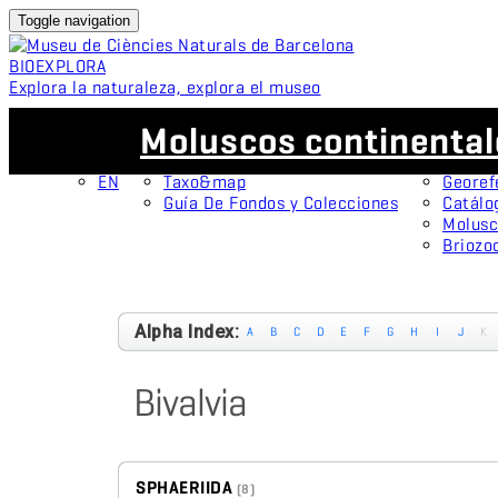
Toggle navigation
BIO
EXPLORA
Explora la naturaleza, explora el museo
ES
Colecciones
Proyectos
Moluscos continental
CA
OMNIMUS
Espéci
ES
Colecciones Abiertas
Protag
EN
Taxo&map
Georef
Guía De Fondos y Colecciones
Catálo
Molusc
Briozo
Alpha Index:
A
B
C
D
E
F
G
H
I
J
K
Bivalvia
SPHAERIIDA
(8)