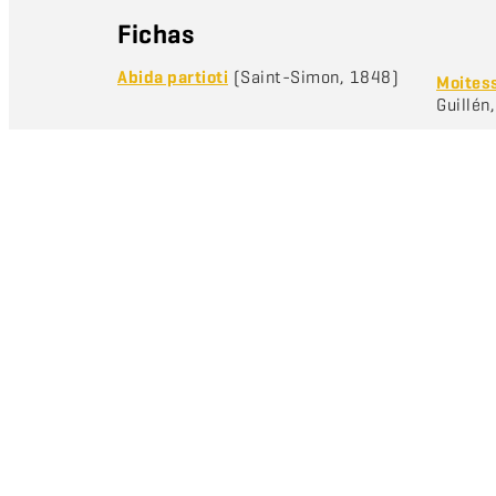
Fichas
Abida partioti
(Saint-Simon, 1848)
Moitess
Guillén