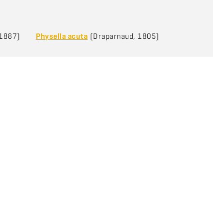
 1887)
Physella acuta
(Draparnaud, 1805)