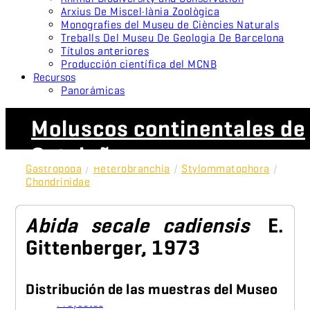
Arxius De Miscel·lània Zoològica
Monografies del Museu de Ciències Naturals
Treballs Del Museu De Geologia De Barcelona
Títulos anteriores
Producción científica del MCNB
Recursos
Panorámicas
Moluscos continentales de
Cataluña
Gastropoda
/
Heterobranchia
/
Stylommatophora
/
Chondrinidae
Abida secale cadiensis
E.
Gittenberger, 1973
Distribución de las muestras del Museo