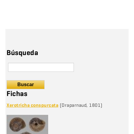
Búsqueda
Buscar
Fichas
Xerotricha conspurcata
(Draparnaud, 1801)