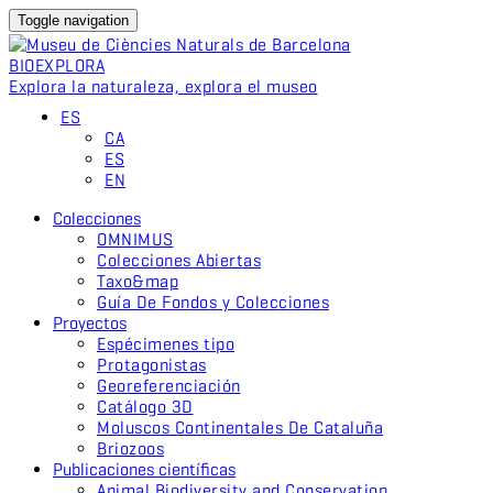
Toggle navigation
BIO
EXPLORA
Explora la naturaleza, explora el museo
ES
CA
ES
EN
Colecciones
OMNIMUS
Colecciones Abiertas
Taxo&map
Guía De Fondos y Colecciones
Proyectos
Espécimenes tipo
Protagonistas
Georeferenciación
Catálogo 3D
Moluscos Continentales De Cataluña
Briozoos
Publicaciones científicas
Animal Biodiversity and Conservation