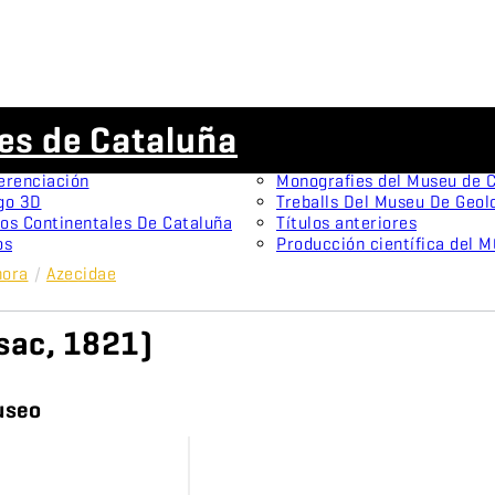
Publicaciones científicas
es de Cataluña
menes tipo
Animal Biodiversity and Con
onistas
Arxius De Miscel·lània Zool
erenciación
Monografies del Museu de C
go 3D
Treballs Del Museu De Geol
os Continentales De Cataluña
Títulos anteriores
os
Producción científica del 
ora
/
Azecidae
ssac, 1821)
useo