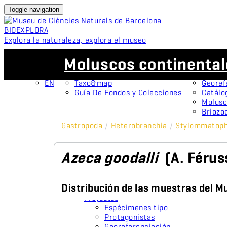
Toggle navigation
BIO
EXPLORA
Explora la naturaleza, explora el museo
ES
Colecciones
Proyectos
Moluscos continental
CA
OMNIMUS
Espéci
ES
Colecciones Abiertas
Protag
EN
Taxo&map
Georef
Guía De Fondos y Colecciones
Catálo
Molusc
Briozo
Gastropoda
/
Heterobranchia
/
Stylommatoph
Azeca goodalli
(A. Féru
Distribución de las muestras del M