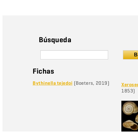
Búsqueda
B
Fichas
Bythinella tejedoi
(Boeters, 2019)
Xerosec
1853)