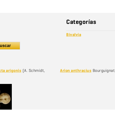
Categorías
Bivalvia
uscar
ta arigonis
(A. Schmidt,
Arion anthracius
Bourguignat