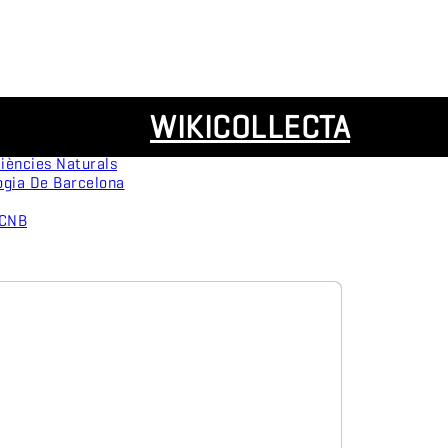
Recursos
WIKICOLLECTA
servation
Panorámicas
ògica
iències Naturals
ogia De Barcelona
MCNB