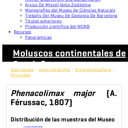
Arxius De Miscel·lània Zoològica
Monografies del Museu de Ciències Naturals
Treballs Del Museu De Geologia De Barcelona
Títulos anteriores
Producción científica del MCNB
Recursos
Panorámicas
Moluscos continentales de
Cataluña
Gastropoda
/
Heterobranchia
/
Stylommatophora
/
Vitrinidae
Phenacolimax major
(A.
Férussac, 1807)
Distribución de las muestras del Museo