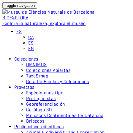
Toggle navigation
BIO
EXPLORA
Explora la naturaleza, explora el museo
ES
CA
ES
EN
Colecciones
OMNIMUS
Colecciones Abiertas
Taxo&map
Guía De Fondos y Colecciones
Proyectos
Espécimenes tipo
Protagonistas
Georeferenciación
Catálogo 3D
Moluscos Continentales De Cataluña
Briozoos
Publicaciones científicas
Animal Biodiversity and Conservation