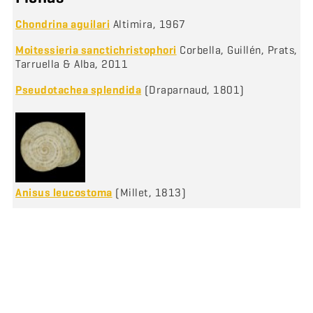
Chondrina aguilari
Altimira, 1967
Moitessieria sanctichristophori
Corbella, Guillén, Prats,
Tarruella & Alba, 2011
Pseudotachea splendida
(Draparnaud, 1801)
Anisus leucostoma
(Millet, 1813)