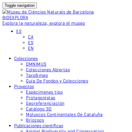
Toggle navigation
BIO
EXPLORA
Explora la naturaleza, explora el museo
ES
CA
ES
EN
Colecciones
OMNIMUS
Colecciones Abiertas
Taxo&map
Guía De Fondos y Colecciones
Proyectos
Espécimenes tipo
Protagonistas
Georeferenciación
Catálogo 3D
Moluscos Continentales De Cataluña
Briozoos
Publicaciones científicas
Animal Biodiversity and Conservation