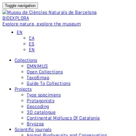
Toggle navigation
BIO
EXPLORA
Explore nature, explore the museum
EN
CA
ES
EN
Collections
OMNIMUS
Open Collections
Taxo&map
Guide To Collections
Projects
Type specimens
Protagonists
Geocoding
3D catalogue
Continental Molluscs Of Catalonia
Bryozoa
Scientific journals
Animal Biodiversity and Conservation