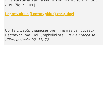
d’Estudis de la Natura del Barcelonès-Nord
, 3(3): 303-
304. [fig. p. 304].
Leptotyphlus (Leptotyphlus) zariquieyi
Coiffait, 1955. Diagnoses préliminaires de nouveaux
Leptotyphlitae [Col. Staphylinidae].
Revue Française
d’Entomologie
, 22: 66-72.