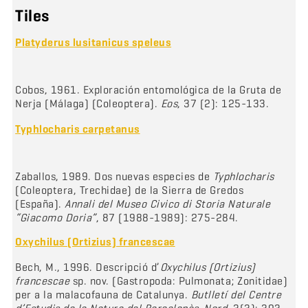
Tiles
Platyderus lusitanicus speleus
Cobos, 1961. Exploración entomológica de la Gruta de
Nerja (Málaga) (Coleoptera).
Eos
, 37 (2): 125-133.
Typhlocharis carpetanus
Zaballos, 1989. Dos nuevas especies de
Typhlocharis
(Coleoptera, Trechidae) de la Sierra de Gredos
(España).
Annali del Museo Civico di Storia Naturale
“Giacomo Doria”
, 87 (1988-1989): 275-284.
Oxychilus (Ortizius) francescae
Bech, M., 1996. Descripció d’
Oxychilus (Ortizius)
francescae
sp. nov. (Gastropoda: Pulmonata; Zonitidae)
per a la malacofauna de Catalunya.
Butlletí del Centre