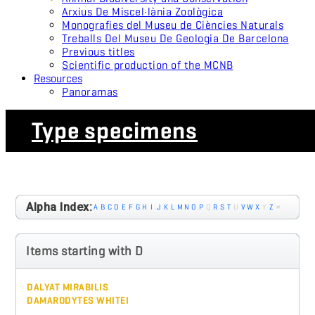
Arxius De Miscel·lània Zoològica
Monografies del Museu de Ciències Naturals
Treballs Del Museu De Geologia De Barcelona
Previous titles
Scientific production of the MCNB
Resources
Panoramas
Type specimens
Alpha Index:
A
B
C
D
E
F
G
H
I
J
K
L
M
N
O
P
Q
R
S
T
U
V
W
X
Y
Z
#
Items starting with D
DALYAT MIRABILIS
DAMARODYTES WHITEI