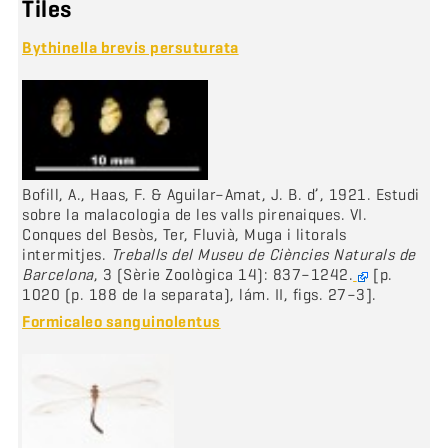
Tiles
Bythinella brevis persuturata
Bofill, A., Haas, F. & Aguilar–Amat, J. B. d’, 1921. Estudi
sobre la malacologia de les valls pirenaiques. VI.
Conques del Besòs, Ter, Fluvià, Muga i litorals
intermitjes.
Treballs del Museu de Ciències Naturals de
Barcelona
, 3 (Sèrie Zoològica 14): 837–1242.
[p.
1020 (p. 188 de la separata), lám. II, figs. 27–3].
Formicaleo sanguinolentus