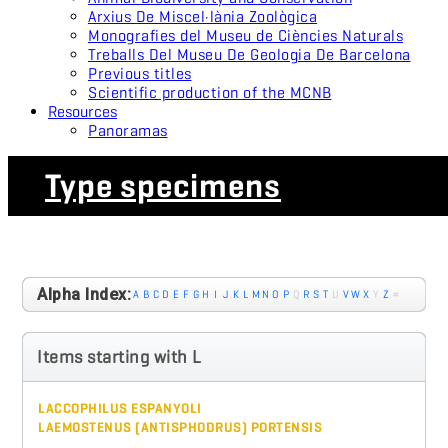
Arxius De Miscel·lània Zoològica
Monografies del Museu de Ciències Naturals
Treballs Del Museu De Geologia De Barcelona
Previous titles
Scientific production of the MCNB
Resources
Panoramas
Type specimens
Alpha Index:
A
B
C
D
E
F
G
H
I
J
K
L
M
N
O
P
Q
R
S
T
U
V
W
X
Y
Z
#
Items starting with L
LACCOPHILUS ESPANYOLI
LAEMOSTENUS (ANTISPHODRUS) PORTENSIS