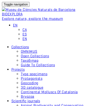
Toggle navigation
BIO
EXPLORA
Explore nature, explore the museum
EN
CA
ES
EN
Collections
OMNIMUS
Open Collections
Taxo&map
Guide To Collections
Projects
Type specimens
Protagonists
Geocoding
3D catalogue
Continental Molluscs Of Catalonia
Bryozoa
Scientific journals
Animal Biodiversity and Conservation