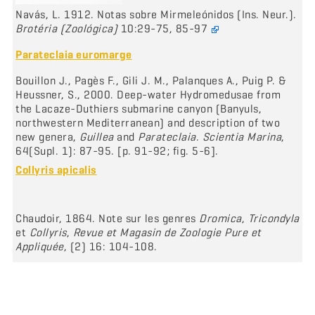
Navás, L. 1912. Notas sobre Mirmeleónidos (Ins. Neur.).
Brotéria (Zoológica)
10:29-75, 85-97
Parateclaia euromarge
Bouillon J., Pagès F., Gili J. M., Palanques A., Puig P. &
Heussner, S., 2000. Deep-water Hydromedusae from
the Lacaze-Duthiers submarine canyon (Banyuls,
northwestern Mediterranean) and description of two
new genera,
Guillea
and
Parateclaia
.
Scientia Marina
,
64(Supl. 1): 87-95. [p. 91-92; fig. 5-6].
Collyris apicalis
Chaudoir, 1864. Note sur les genres
Dromica
,
Tricondyla
et
Collyris
,
Revue et Magasin de Zoologie Pure et
Appliquée
, (2) 16: 104-108.