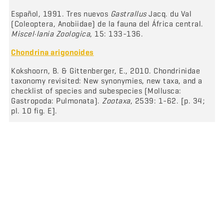
Español, 1991. Tres nuevos
Gastrallus
Jacq. du Val
(Coleoptera, Anobiidae) de la fauna del África central.
Miscel·lania Zoologica
, 15: 133-136.
Chondrina arigonoides
Kokshoorn, B. & Gittenberger, E., 2010. Chondrinidae
taxonomy revisited: New synonymies, new taxa, and a
checklist of species and subespecies (Mollusca:
Gastropoda: Pulmonata).
Zootaxa
, 2539: 1-62. [p. 34;
pl. 10 fig. E].