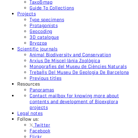
Taxo&map
Guide To Collections
Projects
Type specimens
Protagonists
Geocoding
3D catalogue
Bryozoa
Scientific journals
Animal Biodiversity and Conservation
Arxius De Miscel·lània Zoològica
Monografies del Museu de Ciències Naturals
Treballs Del Museu De Geologia De Barcelona
Previous titles
Resources
Panoramas
Contact mailbox for knowing more about
contents and development of Bioexplora
projects
Legal notes
Follow us:
Twitter
Facebook
Flickr