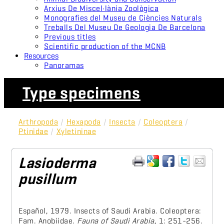
Arxius De Miscel·lània Zoològica
Monografies del Museu de Ciències Naturals
Treballs Del Museu De Geologia De Barcelona
Previous titles
Scientific production of the MCNB
Resources
Panoramas
Type specimens
Arthropoda
/
Hexapoda
/
Insecta
/
Coleoptera
/
Ptinidae
/
Xyletininae
Lasioderma
pusillum
Español, 1979. Insects of Saudi Arabia. Coleoptera:
Fam. Anobiidae.
Fauna of Saudi Arabia
, 1: 251-256.