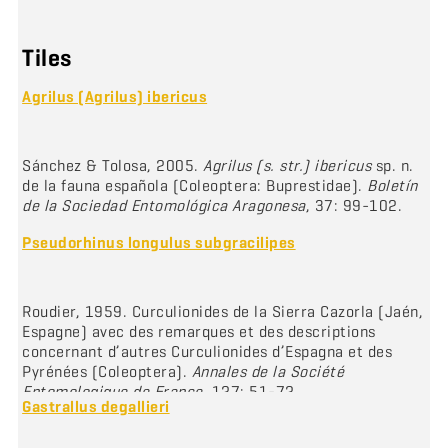
Tiles
Agrilus (Agrilus) ibericus
Sánchez & Tolosa, 2005.
Agrilus (s. str.) ibericus
sp. n.
de la fauna española (Coleoptera: Buprestidae).
Boletín
de la Sociedad Entomológica Aragonesa
, 37: 99-102.
Pseudorhinus longulus subgracilipes
Roudier, 1959. Curculionides de la Sierra Cazorla (Jaén,
Espagne) avec des remarques et des descriptions
concernant d’autres Curculionides d’Espagna et des
Pyrénées (Coleoptera).
Annales de la Société
Entomologique de France
, 127: 51-72.
Gastrallus degallieri