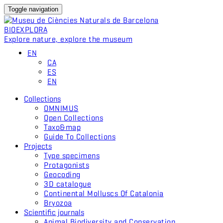
Toggle navigation
BIO
EXPLORA
Explore nature, explore the museum
EN
CA
ES
EN
Collections
OMNIMUS
Open Collections
Taxo&map
Guide To Collections
Projects
Type specimens
Protagonists
Geocoding
3D catalogue
Continental Molluscs Of Catalonia
Bryozoa
Scientific journals
Animal Biodiversity and Conservation