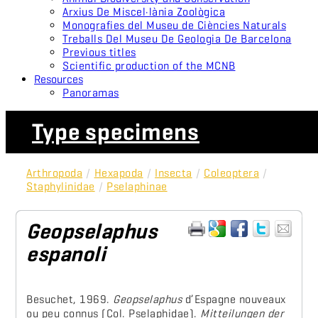
Arxius De Miscel·lània Zoològica
Monografies del Museu de Ciències Naturals
Treballs Del Museu De Geologia De Barcelona
Previous titles
Scientific production of the MCNB
Resources
Panoramas
Type specimens
Arthropoda
/
Hexapoda
/
Insecta
/
Coleoptera
/
Staphylinidae
/
Pselaphinae
Geopselaphus
espanoli
Besuchet, 1969.
Geopselaphus
d’Espagne nouveaux
ou peu connus (Col. Pselaphidae).
Mitteilungen der