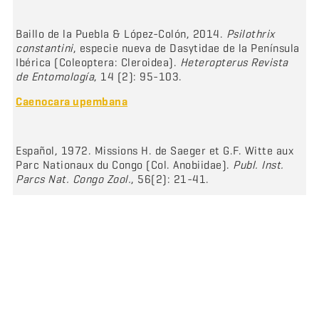
Baillo de la Puebla & López-Colón, 2014.
Psilothrix
constantini
, especie nueva de Dasytidae de la Península
Ibérica (Coleoptera: Cleroidea).
Heteropterus Revista
de Entomología
, 14 (2): 95-103.
Caenocara upembana
Español, 1972. Missions H. de Saeger et G.F. Witte aux
Parc Nationaux du Congo (Col. Anobiidae).
Publ. Inst.
Parcs Nat. Congo Zool.
, 56(2): 21-41.