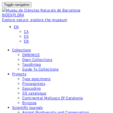
Toggle navigation
BIO
EXPLORA
Explore nature, explore the museum
EN
CA
ES
EN
Collections
OMNIMUS
Open Collections
Taxo&map
Guide To Collections
Projects
Type specimens
Protagonists
Geocoding
3D catalogue
Continental Molluscs Of Catalonia
Bryozoa
Scientific journals
Animal Biodiversity and Conservation