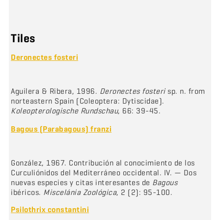
Tiles
Deronectes fosteri
Aguilera & Ribera, 1996.
Deronectes fosteri
sp. n. from
norteastern Spain (Coleoptera: Dytiscidae).
Koleopterologische Rundschau
, 66: 39-45.
Bagous (Parabagous) franzi
González, 1967. Contribución al conocimiento de los
Curculiónidos del Mediterráneo occidental. IV. — Dos
nuevas especies y citas interesantes de
Bagous
ibéricos.
Miscelánia Zoológica
, 2 (2): 95-100.
Psilothrix constantini