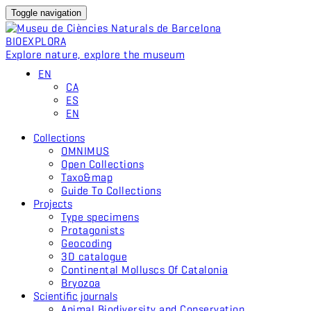
Toggle navigation
BIO
EXPLORA
Explore nature, explore the museum
EN
CA
ES
EN
Collections
OMNIMUS
Open Collections
Taxo&map
Guide To Collections
Projects
Type specimens
Protagonists
Geocoding
3D catalogue
Continental Molluscs Of Catalonia
Bryozoa
Scientific journals
Animal Biodiversity and Conservation