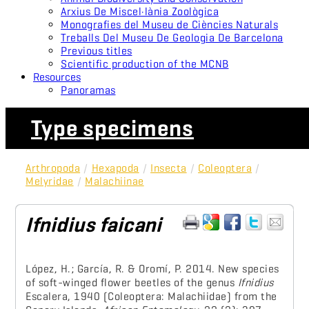
Arxius De Miscel·lània Zoològica
Monografies del Museu de Ciències Naturals
Treballs Del Museu De Geologia De Barcelona
Previous titles
Scientific production of the MCNB
Resources
Panoramas
Type specimens
Arthropoda
/
Hexapoda
/
Insecta
/
Coleoptera
/
Melyridae
/
Malachiinae
Ifnidius faicani
López, H.; García, R. & Oromí, P. 2014. New species
of soft-winged flower beetles of the genus
Ifnidius
Escalera, 1940 (Coleoptera: Malachiidae) from the