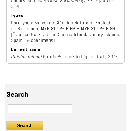
Canary Islands.
African Entomology
, 22 (2): 307-
314.
Types
Paratypes: Museu de Ciències Naturals (Zoologia)
de Barcelona,
MZB 2012-0492 + MZB 2012-0493
(“Ojos de Garza, Gran Canaria Island, Canary Islands,
Spain“, 2 specimens)
Current name
Ifnidius faicani
García & López in López et al., 2014
Search
Search