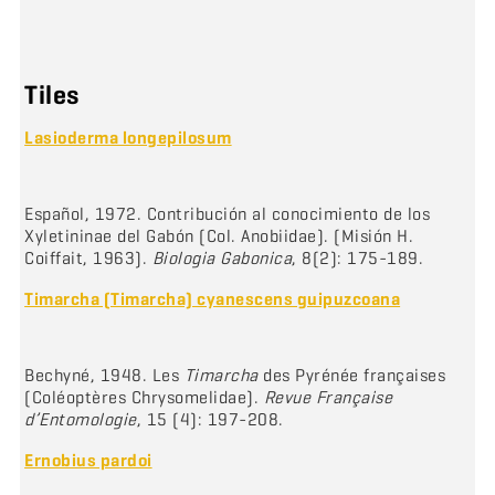
Tiles
Lasioderma longepilosum
Español, 1972. Contribución al conocimiento de los
Xyletininae del Gabón (Col. Anobiidae). (Misión H.
Coiffait, 1963).
Biologia Gabonica
, 8(2): 175-189.
Timarcha (Timarcha) cyanescens guipuzcoana
Bechyné, 1948. Les
Timarcha
des Pyrénée françaises
(Coléoptères Chrysomelidae).
Revue Française
d’Entomologie
, 15 (4): 197-208.
Ernobius pardoi