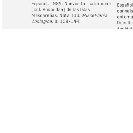
Español, 1984. Nuevos Dorcatominae
Español
(Col. Anobiidae) de las Islas
connais
Mascareñas. Nota 100.
Miscel·lania
entomol
Zoologica
, 8: 139-144.
Decelle
Anobii
sér. Sc.