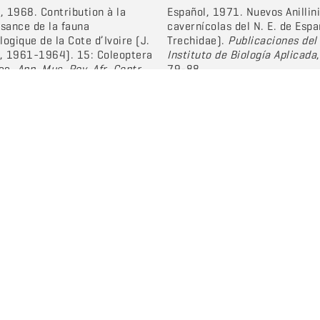
, 1968. Contribution à la
Español, 1971. Nuevos Anillini
sance de la fauna
cavernícolas del N. E. de Espa
ogique de la Cote d’Ivoire (J.
Trechidae).
Publicaciones del
, 1961-1964). 15: Coleoptera
Instituto de Biología Aplicada
dae.
Ann. Mus. Roy. Afr. Centr.,
79-88.
 Zool.
, 165: 211-222.