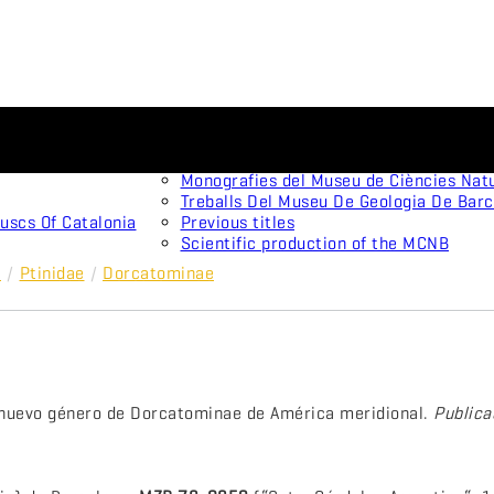
Scientific journals
Animal Biodiversity and Conservation
Arxius De Miscel·lània Zoològica
Monografies del Museu de Ciències Nat
Treballs Del Museu De Geologia De Bar
uscs Of Catalonia
Previous titles
Scientific production of the MCNB
a
/
Ptinidae
/
Dorcatominae
 nuevo género de Dorcatominae de América meridional.
Publica