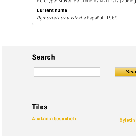
Holotype: Museu de Ciències Naturals (Zoolog
Current name
Ogmostethus australis
Español, 1969
Search
Sea
Tiles
Anakania besucheti
Xyletin