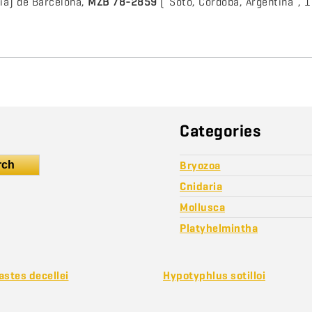
ia) de Barcelona,
MZB 78-2859
(“Soto, Córdoba, Argentina“, 
Categories
rch
Bryozoa
Cnidaria
Mollusca
Platyhelmintha
astes decellei
Hypotyphlus sotilloi