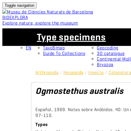
Toggle navigation
BIO
EXPLORA
Explore nature, explore the museum
EN
Collections
Projects
Type specimens
CA
OMNIMUS
Type specimens
ES
Open Collections
Protagonists
EN
Taxo&map
Geocoding
Guide To Collections
3D catalogue
Continental Moll
Bryozoa
Arthropoda
/
Hexapoda
/
Insecta
/
Coleopter
Ogmostethus australis
Español, 1969. Notas sobre Anóbidos. 40: Un
97-110.
Types