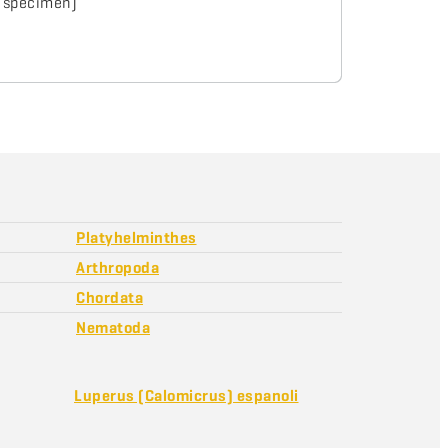
1 specimen)
Platyhelminthes
Arthropoda
Chordata
Nematoda
Luperus (Calomicrus) espanoli