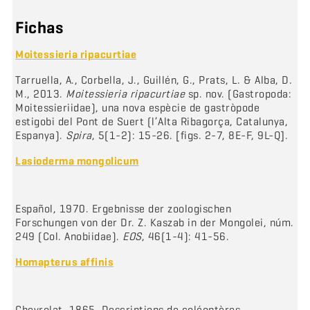
Fichas
Moitessieria ripacurtiae
Tarruella, A., Corbella, J., Guillén, G., Prats, L. & Alba, D.
M., 2013.
Moitessieria ripacurtiae
sp. nov. (Gastropoda:
Moitessieriidae), una nova espècie de gastròpode
estigobi del Pont de Suert (l’Alta Ribagorça, Catalunya,
Espanya).
Spira
, 5(1-2): 15-26. [figs. 2-7, 8E-F, 9L-Q].
Lasioderma mongolicum
Español, 1970. Ergebnisse der zoologischen
Forschungen von der Dr. Z. Kaszab in der Mongolei, núm.
249 (Col. Anobiidae).
EOS
, 46(1-4): 41-56.
Homapterus affinis
Chevrolat, 1865. Descriptions de coléoptères