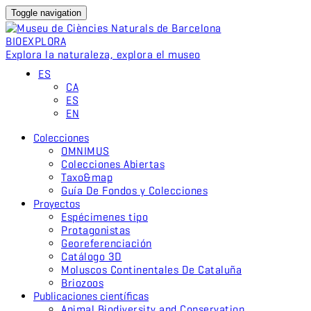
Toggle navigation
BIO
EXPLORA
Explora la naturaleza, explora el museo
ES
CA
ES
EN
Colecciones
OMNIMUS
Colecciones Abiertas
Taxo&map
Guía De Fondos y Colecciones
Proyectos
Espécimenes tipo
Protagonistas
Georeferenciación
Catálogo 3D
Moluscos Continentales De Cataluña
Briozoos
Publicaciones científicas
Animal Biodiversity and Conservation