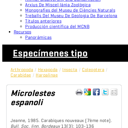
Arxius De Miscel·lània Zoològica
Monografies del Museu de Ciències Naturals
Treballs Del Museu De Geologia De Barcelona
Títulos anteriores
Producción científica del MCNB
Recursos
Panorámicas
Especímenes tipo
Arthropoda
/
Hexapoda
/
Insecta
/
Coleoptera
/
Carabidae
/
Harpalinae
Microlestes
espanoli
Jeanne, 1985. Carabiques nouveaux (7ème note).
Bull. Soc. linn. Bordeaux
13(3): 103-136