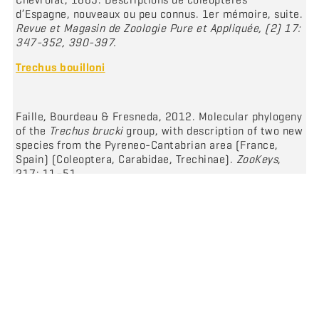
d’Espagne, nouveaux ou peu connus. 1er mémoire, suite.
Revue et Magasin de Zoologie Pure et Appliquée
, (2) 17:
347-352, 390-397.
Trechus bouilloni
Faille, Bourdeau & Fresneda, 2012. Molecular phylogeny
of the
Trechus brucki
group, with description of two new
species from the Pyreneo-Cantabrian area (France,
Spain) (Coleoptera, Carabidae, Trechinae).
ZooKeys
,
217: 11–51.