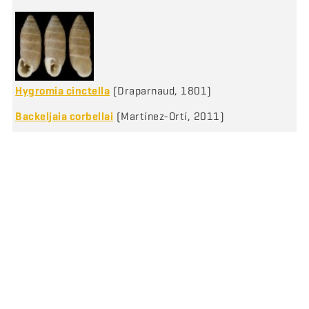
Hygromia cinctella
(Draparnaud, 1801)
Backeljaia corbellai
(Martínez-Ortí, 2011)