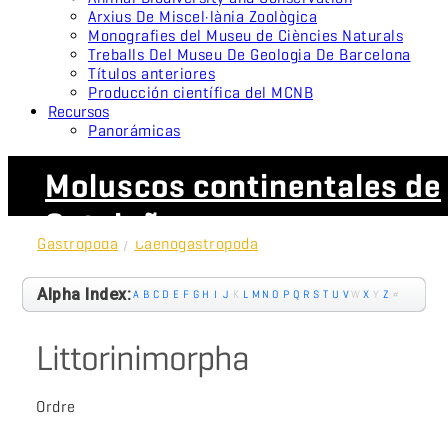
Arxius De Miscel·lània Zoològica
Monografies del Museu de Ciències Naturals
Treballs Del Museu De Geologia De Barcelona
Títulos anteriores
Producción científica del MCNB
Recursos
Panorámicas
Moluscos continentales de
Cataluña
Gastropoda
/
Caenogastropoda
Alpha Index:
A
B
C
D
E
F
G
H
I
J
K
L
M
N
O
P
Q
R
S
T
U
V
W
X
Y
Z
#
Littorinimorpha
Ordre