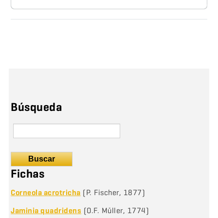
Búsqueda
Buscar
Fichas
Corneola acrotricha
(P. Fischer, 1877)
Jaminia quadridens
(O.F. Müller, 1774)