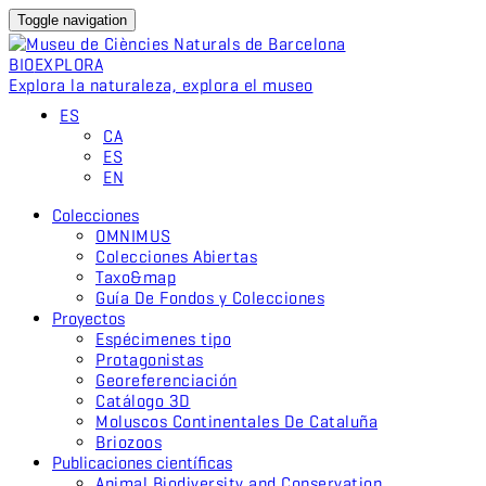
Toggle navigation
BIO
EXPLORA
Explora la naturaleza, explora el museo
ES
CA
ES
EN
Colecciones
OMNIMUS
Colecciones Abiertas
Taxo&map
Guía De Fondos y Colecciones
Proyectos
Espécimenes tipo
Protagonistas
Georeferenciación
Catálogo 3D
Moluscos Continentales De Cataluña
Briozoos
Publicaciones científicas
Animal Biodiversity and Conservation