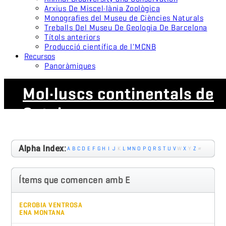
Arxius De Miscel·lània Zoològica
Monografies del Museu de Ciències Naturals
Treballs Del Museu De Geologia De Barcelona
Títols anteriors
Producció científica de l'MCNB
Recursos
Panoràmiques
Mol·luscs continentals de
Catalunya
Alpha Index:
A
B
C
D
E
F
G
H
I
J
K
L
M
N
O
P
Q
R
S
T
U
V
W
X
Y
Z
#
Ítems que comencen amb E
ECROBIA VENTROSA
ENA MONTANA