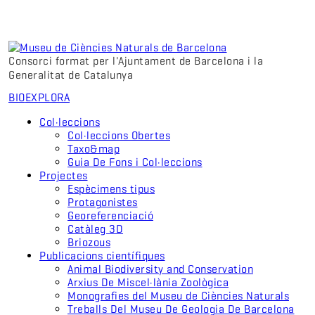
Consorci format per l'Ajuntament de Barcelona i la
Generalitat de Catalunya
BIO
EXPLORA
Col·leccions
Col·leccions Obertes
Taxo&map
Guia De Fons i Col·leccions
Projectes
Espècimens tipus
Protagonistes
Georeferenciació
Catàleg 3D
Briozous
Publicacions científiques
Animal Biodiversity and Conservation
Arxius De Miscel·lània Zoològica
Monografies del Museu de Ciències Naturals
Treballs Del Museu De Geologia De Barcelona