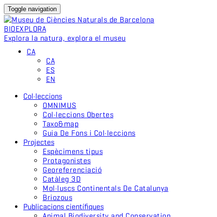
Toggle navigation
BIO
EXPLORA
Explora la natura, explora el museu
CA
CA
ES
EN
Col·leccions
OMNIMUS
Col·leccions Obertes
Taxo&map
Guia De Fons i Col·leccions
Projectes
Espècimens tipus
Protagonistes
Georeferenciació
Catàleg 3D
Mol·luscs Continentals De Catalunya
Briozous
Publicacions científiques
Animal Biodiversity and Conservation