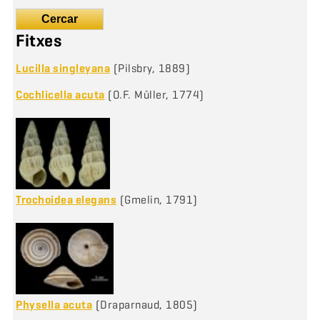
Cercar
Fitxes
Lucilla singleyana
(Pilsbry, 1889)
Cochlicella acuta
(O.F. Müller, 1774)
Trochoidea elegans
(Gmelin, 1791)
Physella acuta
(Draparnaud, 1805)