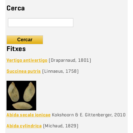
Cerca
Cercar
Fitxes
Vertigo antivertigo
(Draparnaud, 1801)
Succinea putris
(Linnaeus, 1758)
Abida secale ionicae
Kokshoorn & E. Gittenberger, 2010
Abida cylindrica
(Michaud, 1829)