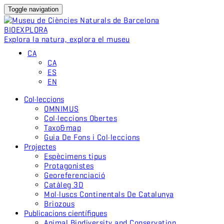
Toggle navigation
BIO
EXPLORA
Explora la natura, explora el museu
CA
CA
ES
EN
Col·leccions
OMNIMUS
Col·leccions Obertes
Taxo&map
Guia De Fons i Col·leccions
Projectes
Espècimens tipus
Protagonistes
Georeferenciació
Catàleg 3D
Mol·luscs Continentals De Catalunya
Briozous
Publicacions científiques
Animal Biodiversity and Conservation