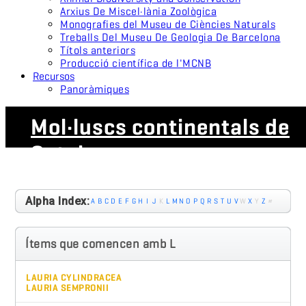
Arxius De Miscel·lània Zoològica
Monografies del Museu de Ciències Naturals
Treballs Del Museu De Geologia De Barcelona
Títols anteriors
Producció científica de l'MCNB
Recursos
Panoràmiques
Mol·luscs continentals de
Catalunya
Alpha Index:
A
B
C
D
E
F
G
H
I
J
K
L
M
N
O
P
Q
R
S
T
U
V
W
X
Y
Z
#
Ítems que comencen amb L
LAURIA CYLINDRACEA
LAURIA SEMPRONII