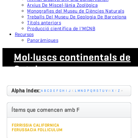
Arxius De Miscel·lània Zoològica
Monografies del Museu de Ciències Naturals
Treballs Del Museu De Geologia De Barcelona
Títols anteriors
Producció científica de l'MCNB
Recursos
Panoràmiques
Mol·luscs continentals de
Catalunya
Alpha Index:
A
B
C
D
E
F
G
H
I
J
K
L
M
N
O
P
Q
R
S
T
U
V
W
X
Y
Z
#
Ítems que comencen amb F
FERRISSIA CALIFORNICA
FERUSSACIA FOLLICULUM