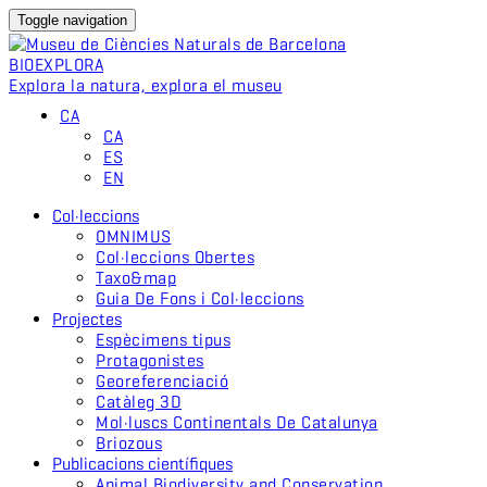
Toggle navigation
BIO
EXPLORA
Explora la natura, explora el museu
CA
CA
ES
EN
Col·leccions
OMNIMUS
Col·leccions Obertes
Taxo&map
Guia De Fons i Col·leccions
Projectes
Espècimens tipus
Protagonistes
Georeferenciació
Catàleg 3D
Mol·luscs Continentals De Catalunya
Briozous
Publicacions científiques
Animal Biodiversity and Conservation