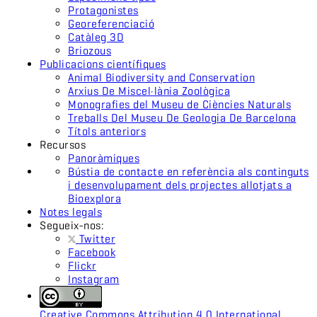
Protagonistes
Georeferenciació
Catàleg 3D
Briozous
Publicacions científiques
Animal Biodiversity and Conservation
Arxius De Miscel·lània Zoològica
Monografies del Museu de Ciències Naturals
Treballs Del Museu De Geologia De Barcelona
Títols anteriors
Recursos
Panoràmiques
Bústia de contacte en referència als continguts
i desenvolupament dels projectes allotjats a
Bioexplora
Notes legals
Segueix-nos:
Twitter
Facebook
Flickr
Instagram
Creative Commons Attribution 4.0 International