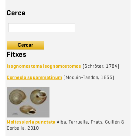
Cerca
Cercar
Fitxes
Isognomostoma isognomostomos
(Schröter, 1784)
Corneola squammatinum
(Moquin-Tandon, 1855)
Moitessieria punctata
Alba, Tarruella, Prats, Guillén &
Corbella, 2010