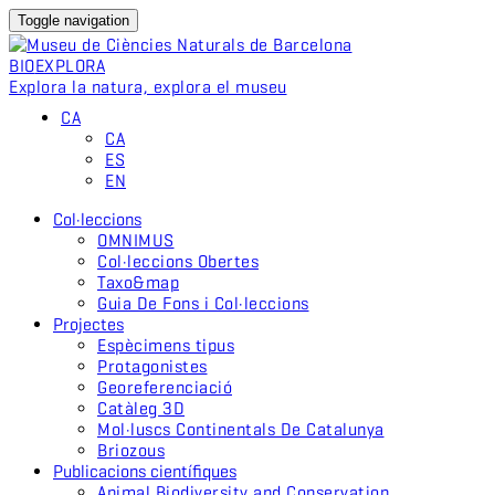
Toggle navigation
BIO
EXPLORA
Explora la natura, explora el museu
CA
CA
ES
EN
Col·leccions
OMNIMUS
Col·leccions Obertes
Taxo&map
Guia De Fons i Col·leccions
Projectes
Espècimens tipus
Protagonistes
Georeferenciació
Catàleg 3D
Mol·luscs Continentals De Catalunya
Briozous
Publicacions científiques
Animal Biodiversity and Conservation