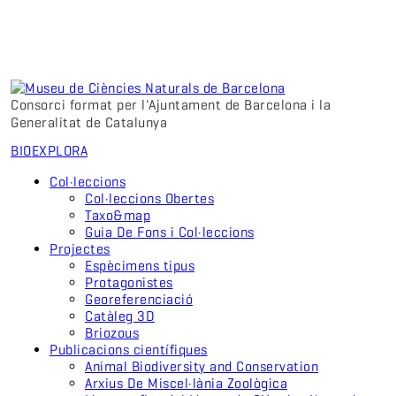
Consorci format per l'Ajuntament de Barcelona i la
Generalitat de Catalunya
BIO
EXPLORA
Col·leccions
Col·leccions Obertes
Taxo&map
Guia De Fons i Col·leccions
Projectes
Espècimens tipus
Protagonistes
Georeferenciació
Catàleg 3D
Briozous
Publicacions científiques
Animal Biodiversity and Conservation
Arxius De Miscel·lània Zoològica