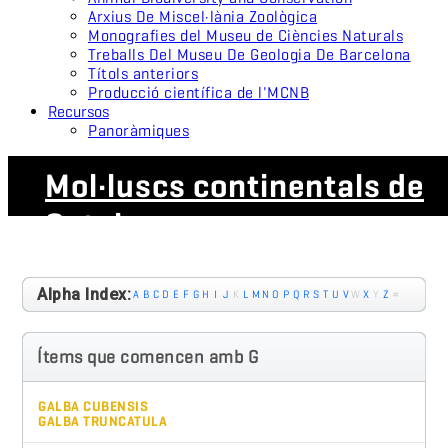
Arxius De Miscel·lània Zoològica
Monografies del Museu de Ciències Naturals
Treballs Del Museu De Geologia De Barcelona
Títols anteriors
Producció científica de l'MCNB
Recursos
Panoràmiques
Mol·luscs continentals de
Catalunya
Alpha Index:
A
B
C
D
E
F
G
H
I
J
K
L
M
N
O
P
Q
R
S
T
U
V
W
X
Y
Z
#
Ítems que comencen amb G
GALBA CUBENSIS
GALBA TRUNCATULA