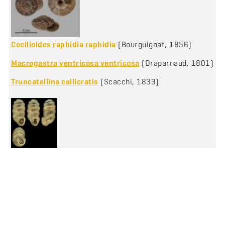
Cecilioides raphidia raphidia
(Bourguignat, 1856)
Macrogastra ventricosa ventricosa
(Draparnaud, 1801)
Truncatellina callicratis
(Scacchi, 1833)