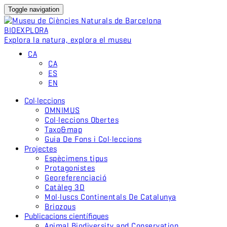
Toggle navigation
BIO
EXPLORA
Explora la natura, explora el museu
CA
CA
ES
EN
Col·leccions
OMNIMUS
Col·leccions Obertes
Taxo&map
Guia De Fons i Col·leccions
Projectes
Espècimens tipus
Protagonistes
Georeferenciació
Catàleg 3D
Mol·luscs Continentals De Catalunya
Briozous
Publicacions científiques
Animal Biodiversity and Conservation