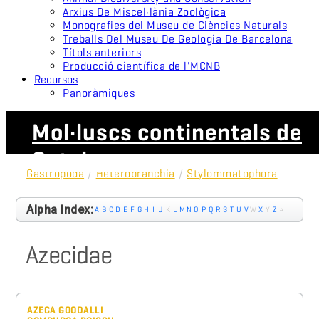
Arxius De Miscel·lània Zoològica
Monografies del Museu de Ciències Naturals
Treballs Del Museu De Geologia De Barcelona
Títols anteriors
Producció científica de l'MCNB
Recursos
Panoràmiques
Mol·luscs continentals de
Catalunya
Gastropoda
/
Heterobranchia
/
Stylommatophora
Alpha Index:
A
B
C
D
E
F
G
H
I
J
K
L
M
N
O
P
Q
R
S
T
U
V
W
X
Y
Z
#
Azecidae
AZECA GOODALLI