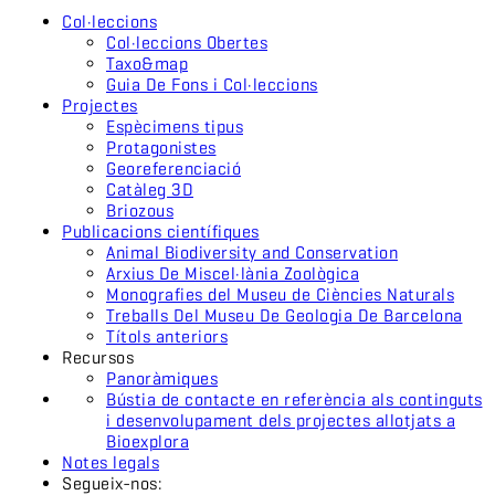
Col·leccions
Col·leccions Obertes
Taxo&map
Guia De Fons i Col·leccions
Projectes
Espècimens tipus
Protagonistes
Georeferenciació
Catàleg 3D
Briozous
Publicacions científiques
Animal Biodiversity and Conservation
Arxius De Miscel·lània Zoològica
Monografies del Museu de Ciències Naturals
Treballs Del Museu De Geologia De Barcelona
Títols anteriors
Recursos
Panoràmiques
Bústia de contacte en referència als continguts
i desenvolupament dels projectes allotjats a
Bioexplora
Notes legals
Segueix-nos: