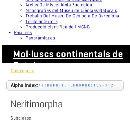
Arxius De Miscel·lània Zoològica
Monografies del Museu de Ciències Naturals
Treballs Del Museu De Geologia De Barcelona
Títols anteriors
Producció científica de l'MCNB
Recursos
Panoràmiques
Mol·luscs continentals de
Catalunya
Gastropoda
Alpha Index:
A
B
C
D
E
F
G
H
I
J
K
L
M
N
O
P
Q
R
S
T
U
V
W
X
Y
Z
#
Neritimorpha
Subclasse