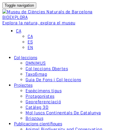
Toggle navigation
BIO
EXPLORA
Explora la natura, explora el museu
CA
CA
ES
EN
Col·leccions
OMNIMUS
Col·leccions Obertes
Taxo&map
Guia De Fons i Col·leccions
Projectes
Espècimens tipus
Protagonistes
Georeferenciació
Catàleg 3D
Mol·luscs Continentals De Catalunya
Briozous
Publicacions científiques
Animal Biodiversity and Conservation