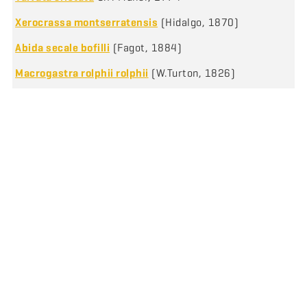
Xerocrassa montserratensis
(Hidalgo, 1870)
Abida secale bofilli
(Fagot, 1884)
Macrogastra rolphii rolphii
(W.Turton, 1826)