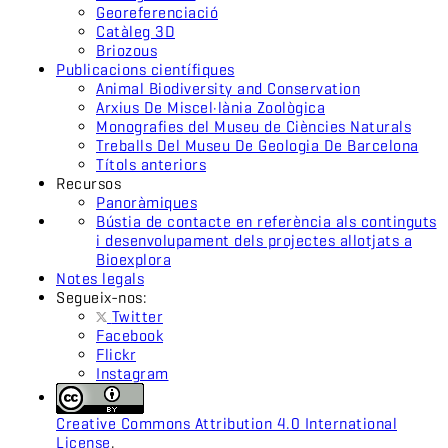
Georeferenciació
Catàleg 3D
Briozous
Publicacions científiques
Animal Biodiversity and Conservation
Arxius De Miscel·lània Zoològica
Monografies del Museu de Ciències Naturals
Treballs Del Museu De Geologia De Barcelona
Títols anteriors
Recursos
Panoràmiques
Bústia de contacte en referència als continguts
i desenvolupament dels projectes allotjats a
Bioexplora
Notes legals
Segueix-nos:
Twitter
Facebook
Flickr
Instagram
Creative Commons Attribution 4.0 International
License
.