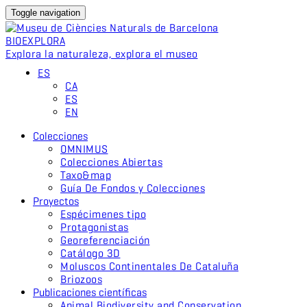
Toggle navigation
BIO
EXPLORA
Explora la naturaleza, explora el museo
ES
CA
ES
EN
Colecciones
OMNIMUS
Colecciones Abiertas
Taxo&map
Guía De Fondos y Colecciones
Proyectos
Espécimenes tipo
Protagonistas
Georeferenciación
Catálogo 3D
Moluscos Continentales De Cataluña
Briozoos
Publicaciones científicas
Animal Biodiversity and Conservation