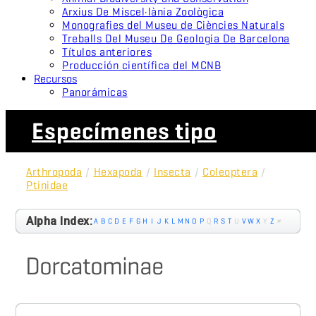
Arxius De Miscel·lània Zoològica
Monografies del Museu de Ciències Naturals
Treballs Del Museu De Geologia De Barcelona
Títulos anteriores
Producción científica del MCNB
Recursos
Panorámicas
Especímenes tipo
Arthropoda
/
Hexapoda
/
Insecta
/
Coleoptera
/
Ptinidae
Alpha Index:
A
B
C
D
E
F
G
H
I
J
K
L
M
N
O
P
Q
R
S
T
U
V
W
X
Y
Z
#
Dorcatominae