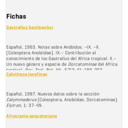
Fichas
Gastrallus basilewskyi
Español, 1963. Notas sobre Anóbidos. –IX. –X.
(Coleoptera Anobiidae). IX.– Contribución al
conocimiento de los Gastrallus del Africa tropical. X.–
Un nuevo género y especie de
Dorcatominae
del Africa
tropical.
Rev. Zool. Bot. Afr.
, 67(3-4): 189-202.
Calytheca josefinae
Español, 1987. Nuevos datos sobre la sección
Calymmaderus
(Coleoptera, Anobiidae, Dorcatominae).
Elytron
, 1: 37-49.
Afrocrania aequatoriana