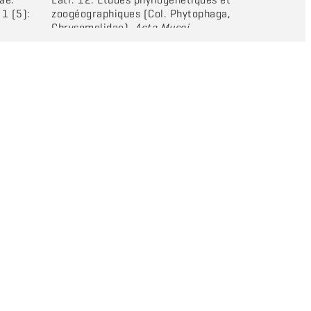
 1 (5):
zoogéographiques (Col. Phytophaga,
Chrysomelidae).
Acta Musei
Nationalis Pragae
, 4 B (2),
Zoologia
1: 1-62.