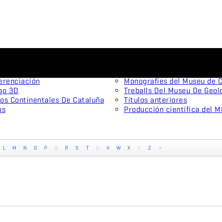
Publicaciones científicas
menes tipo
Animal Biodiversity and Con
onistas
Arxius De Miscel·lània Zool
erenciación
Monografies del Museu de C
go 3D
Treballs Del Museu De Geol
os Continentales De Cataluña
Títulos anteriores
os
Producción científica del 
L
M
N
O
P
Q
R
S
T
U
V
W
X
Y
Z
#