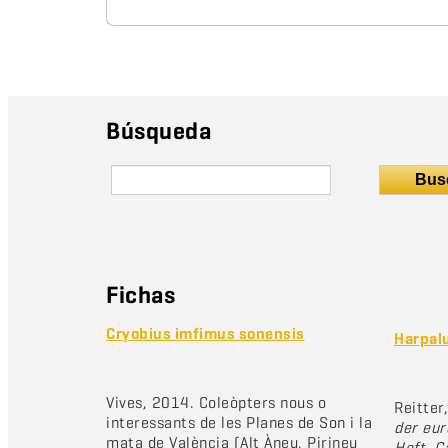
Búsqueda
Bus
Fichas
Cryobius imfimus sonensis
Harpal
Vives, 2014. Coleòpters nous o
Reitter
interessants de les Planes de Son i la
der eur
mata de València (Alt Àneu, Pirineu
Heft. C