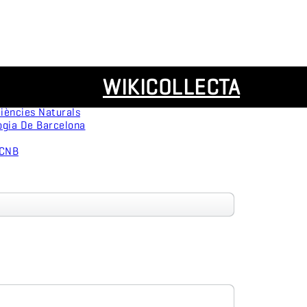
Recursos
WIKICOLLECTA
servation
Panorámicas
ògica
iències Naturals
ogia De Barcelona
MCNB