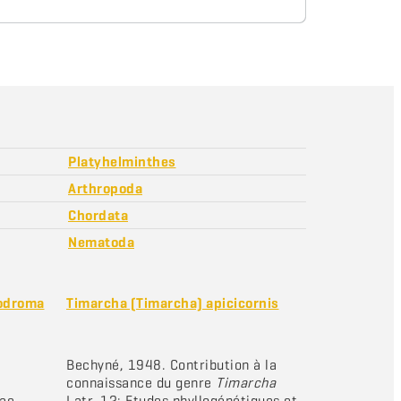
Platyhelminthes
Arthropoda
Chordata
Nematoda
modroma
Timarcha (Timarcha) apicicornis
Bechyné, 1948. Contribution à la
connaissance du genre
Timarcha
ae.
Latr. 12: Etudes phyllogénétiques et