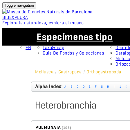
Toggle navigation
BIO
EXPLORA
Explora la naturaleza, explora el museo
ES
Colecciones
Proyectos
Especímenes tipo
CA
OMNIMUS
Espéci
ES
Colecciones Abiertas
Protag
EN
Taxo&map
Georef
Guía De Fondos y Colecciones
Catálo
Molusc
Briozo
Mollusca
/
Gastropoda
/
Orthogastropoda
Alpha Index:
A
B
C
D
E
F
G
H
I
J
K
Heterobranchia
PULMONATA
(103)