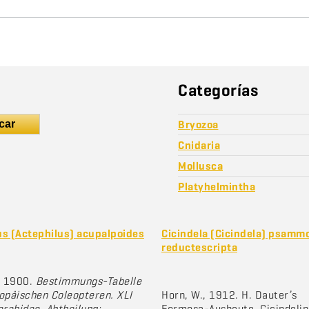
Categorías
car
Bryozoa
Cnidaria
Mollusca
Platyhelmintha
us (Actephilus) acupalpoides
Cicindela (Cicindela) psam
reductescripta
, 1900.
Bestimmungs-Tabelle
opäischen Coleopteren. XLI
Horn, W., 1912. H. Dauter’s
arabidae. Abtheilung:
Formosa-Ausbeute. Cicindelin