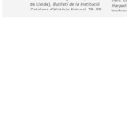
de Lleida).
Butlletí de la Institució
Harpali
Catalana d’Història Natural
, 78: 99-
Verfass
108.