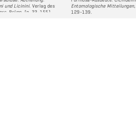
ni und Licinini
. Verlag des
Entomologische Mitteilungen
,
ers. Brünn. [p. 33-155].
129-139.