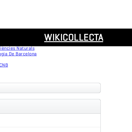
Recursos
WIKICOLLECTA
servation
Panorámicas
ògica
iències Naturals
ogia De Barcelona
MCNB