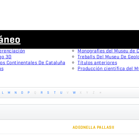
Publicaciones científicas
ráneo
menes tipo
Animal Biodiversity and Con
onistas
Arxius De Miscel·lània Zool
erenciación
Monografies del Museu de C
go 3D
Treballs Del Museu De Geol
os Continentales De Cataluña
Títulos anteriores
os
Producción científica del 
L
M
N
O
P
Q
R
S
T
U
V
W
X
Y
Z
#
ADEONELLA PALLASII