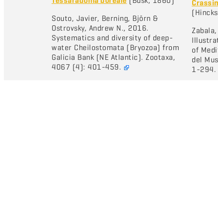
Tessaradoma boreale
(Busk, 1860)
Crassi
(Hincks
Souto, Javier, Berning, Björn &
Ostrovsky, Andrew N., 2016.
Zabala,
Systematics and diversity of deep-
Illustr
water Cheilostomata (Bryozoa) from
of Medi
Galicia Bank (NE Atlantic). Zootaxa,
del Mus
4067 (4): 401-459.
1-294