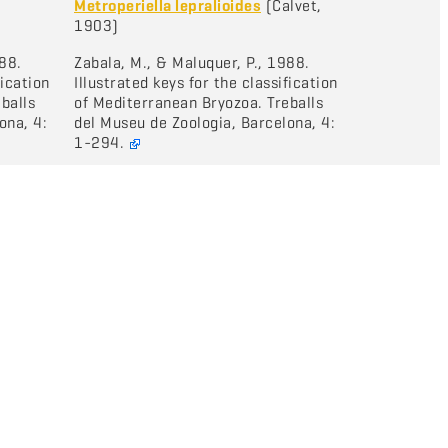
,
Metroperiella lepralioides
(Calvet,
1903)
988.
Zabala, M., & Maluquer, P., 1988.
fication
Illustrated keys for the classification
balls
of Mediterranean Bryozoa. Treballs
ona, 4:
del Museu de Zoologia, Barcelona, 4:
1-294.