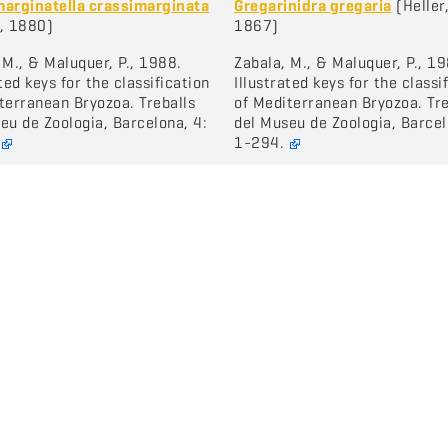
marginatella crassimarginata
Gregarinidra gregaria
(Heller
, 1880)
1867)
 M., & Maluquer, P., 1988.
Zabala, M., & Maluquer, P., 1
ated keys for the classification
Illustrated keys for the classi
terranean Bryozoa. Treballs
of Mediterranean Bryozoa. Tre
eu de Zoologia, Barcelona, 4:
del Museu de Zoologia, Barcel
.
1-294.