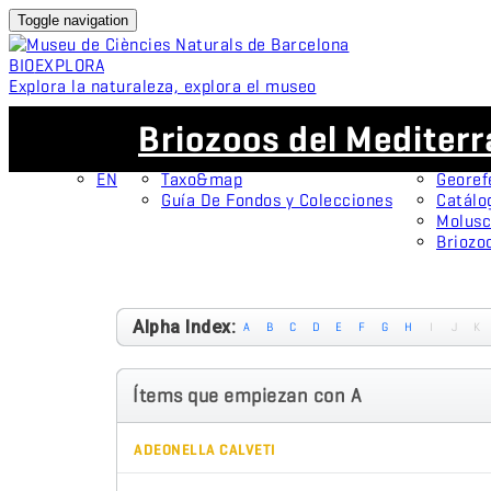
Toggle navigation
BIO
EXPLORA
Explora la naturaleza, explora el museo
ES
Colecciones
Proyectos
Briozoos del Mediter
CA
OMNIMUS
Espéci
ES
Colecciones Abiertas
Protag
EN
Taxo&map
Georef
Guía De Fondos y Colecciones
Catálo
Molusc
Briozo
Alpha Index:
A
B
C
D
E
F
G
H
I
J
K
Ítems que empiezan con A
ADEONELLA CALVETI