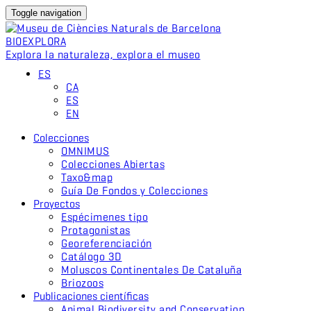
Toggle navigation
BIO
EXPLORA
Explora la naturaleza, explora el museo
ES
CA
ES
EN
Colecciones
OMNIMUS
Colecciones Abiertas
Taxo&map
Guía De Fondos y Colecciones
Proyectos
Espécimenes tipo
Protagonistas
Georeferenciación
Catálogo 3D
Moluscos Continentales De Cataluña
Briozoos
Publicaciones científicas
Animal Biodiversity and Conservation