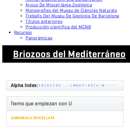
Arxius De Miscel·lània Zoològica
Monografies del Museu de Ciències Naturals
Treballs Del Museu De Geologia De Barcelona
Títulos anteriores
Producción científica del MCNB
Recursos
Panorámicas
Briozoos del Mediterráneo
Alpha Index:
A
B
C
D
E
F
G
H
I
J
K
L
M
N
O
P
Q
R
S
T
U
V
W
X
Y
Z
#
Ítems que empiezan con U
UMBONULA OVICELLATA