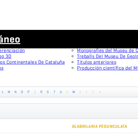
Publicaciones científicas
ráneo
menes tipo
Animal Biodiversity and Con
onistas
Arxius De Miscel·lània Zool
erenciación
Monografies del Museu de C
go 3D
Treballs Del Museu De Geol
os Continentales De Cataluña
Títulos anteriores
os
Producción científica del 
L
M
N
O
P
Q
R
S
T
U
V
W
X
Y
Z
#
GLABRILARIA PEDUNCULATA