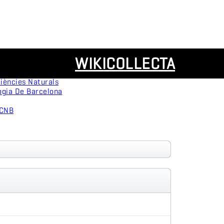
Recursos
WIKICOLLECTA
servation
Panorámicas
ògica
iències Naturals
ogia De Barcelona
MCNB