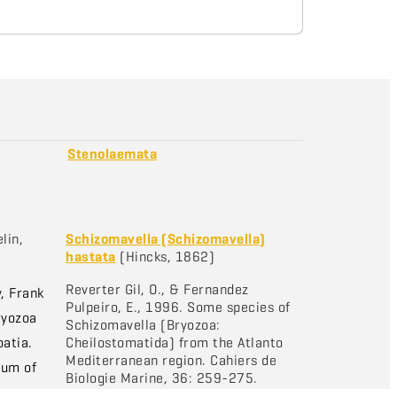
Stenolaemata
lin,
Schizomavella (Schizomavella)
hastata
(Hincks, 1862)
Reverter Gil, O., & Fernandez
, Frank
Pulpeiro, E., 1996. Some species of
ryozoa
Schizomavella (Bryozoa:
oatia.
Cheilostomatida) from the Atlanto
Mediterranean region. Cahiers de
eum of
Biologie Marine, 36: 259-275.