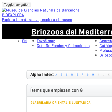
Toggle navigation
BIO
EXPLORA
Explora la naturaleza, explora el museo
ES
Colecciones
Proyectos
Briozoos del Mediter
CA
OMNIMUS
Espéci
ES
Colecciones Abiertas
Protag
EN
Taxo&map
Georef
Guía De Fondos y Colecciones
Catálo
Molusc
Briozo
Alpha Index:
A
B
C
D
E
F
G
H
I
J
K
Ítems que empiezan con G
GLABRILARIA ORIENTALIS LUSITANICA