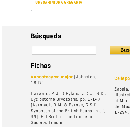
GREGARINIDRA GREGARIA
Búsqueda
Bus
Fichas
Annectocyma major
(Johnston,
Cellep
1847)
Zabala,
Hayward, P. J. & Ryland, J. S., 1985.
Illustr
Cyclostome Bryozoans. pp. 1-147.
of Medi
(Kermack, D.M. & Barnes, R.S.K.
del Mus
Synopses of the British Fauna (n.s.),
1-294
34). E.J.Brill for the Linnaean
Society, London