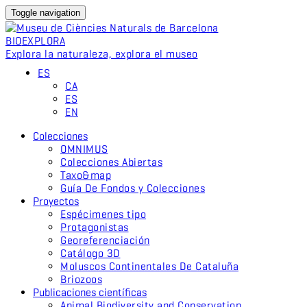
Toggle navigation
BIO
EXPLORA
Explora la naturaleza, explora el museo
ES
CA
ES
EN
Colecciones
OMNIMUS
Colecciones Abiertas
Taxo&map
Guía De Fondos y Colecciones
Proyectos
Espécimenes tipo
Protagonistas
Georeferenciación
Catálogo 3D
Moluscos Continentales De Cataluña
Briozoos
Publicaciones científicas
Animal Biodiversity and Conservation