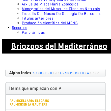
Arxius De Miscel·lània Zoològica
Monografies del Museu de Ciències Naturals
Treballs Del Museu De Geologia De Barcelona
Títulos anteriores
Producción científica del MCNB
Recursos
Panorámicas
Briozoos del Mediterráneo
Alpha Index:
A
B
C
D
E
F
G
H
I
J
K
L
M
N
O
P
Q
R
S
T
U
V
W
X
Y
Z
#
Ítems que empiezan con P
PALMICELLARIA ELEGANS
PALMISKENEA GAUTIERI