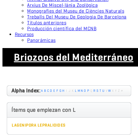
Arxius De Miscel·lània Zoològica
Monografies del Museu de Ciències Naturals
Treballs Del Museu De Geologia De Barcelona
Títulos anteriores
Producción científica del MCNB
Recursos
Panorámicas
Briozoos del Mediterráneo
Alpha Index:
A
B
C
D
E
F
G
H
I
J
K
L
M
N
O
P
Q
R
S
T
U
V
W
X
Y
Z
#
Ítems que empiezan con L
LAGENIPORA LEPRALIOIDES