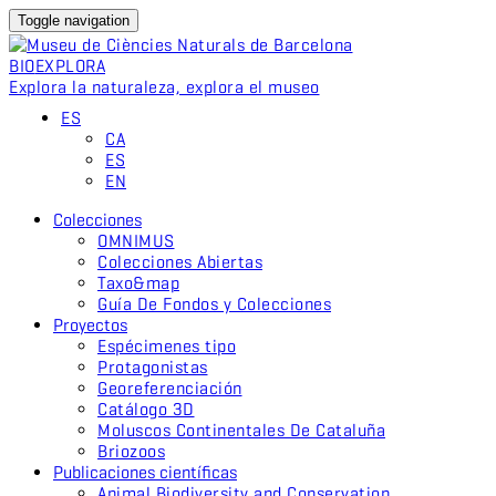
Toggle navigation
BIO
EXPLORA
Explora la naturaleza, explora el museo
ES
CA
ES
EN
Colecciones
OMNIMUS
Colecciones Abiertas
Taxo&map
Guía De Fondos y Colecciones
Proyectos
Espécimenes tipo
Protagonistas
Georeferenciación
Catálogo 3D
Moluscos Continentales De Cataluña
Briozoos
Publicaciones científicas
Animal Biodiversity and Conservation